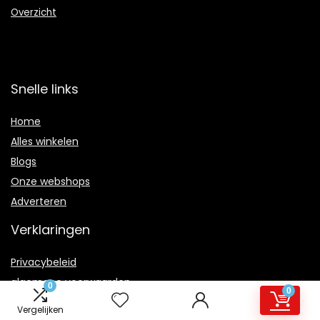
Overzicht
Snelle links
Home
Alles winkelen
Blogs
Onze webshops
Adverteren
Verklaringen
Privacybeleid
algemene voorwaarden
0
0
Gelieerde openbaarmaking
Vergelijken