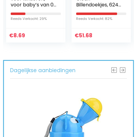
voor baby’s van 0-
Billendoekjes, 624
3 jaar, katoenen
Babydoekjes (12 x
rok met hoge
52), Babygeur, Ook
Reeds Verkocht: 29%
Reeds Verkocht: 82%
taille,
Voor Handen En
herbruikbaar, voor
Gezicht
€
baby’s van 0…
8.69
€
51.68
Dagelijkse aanbiedingen