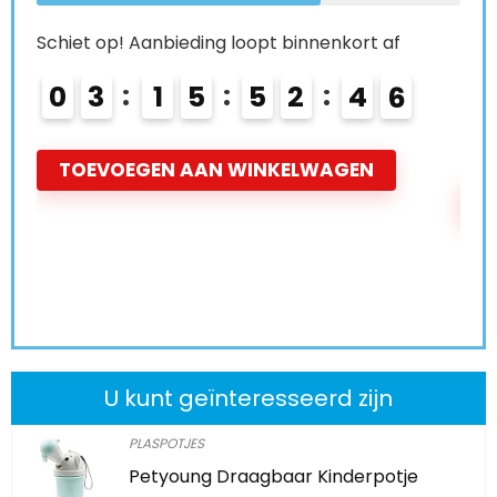
Schiet op! Aanbieding loopt binnenkort af
Schi
0
3
1
5
5
2
4
4
0
TOEVOEGEN AAN WINKELWAGEN
T
U kunt geïnteresseerd zijn
PLASPOTJES
Petyoung Draagbaar Kinderpotje