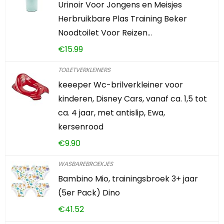
Urinoir Voor Jongens en Meisjes
Herbruikbare Plas Training Beker
Noodtoilet Voor Reizen…
€
15.99
TOILETVERKLEINERS
keeeper Wc-brilverkleiner voor
kinderen, Disney Cars, vanaf ca. 1,5 tot
ca. 4 jaar, met antislip, Ewa,
kersenrood
€
9.90
WASBAREBROEKJES
Bambino Mio, trainingsbroek 3+ jaar
(5er Pack) Dino
€
41.52