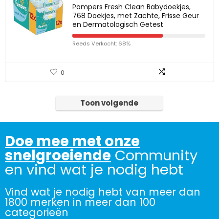
Pampers Fresh Clean Babydoekjes,
768 Doekjes, met Zachte, Frisse Geur
en Dermatologisch Getest
Reeds Verkocht: 68%
0
Toon volgende
Doe mee met onze
snelgroeiende
Community
en vind wat je nodig hebt
Vind wat je nodig hebt van meer dan
1800 merken in meer dan 100
categorieën