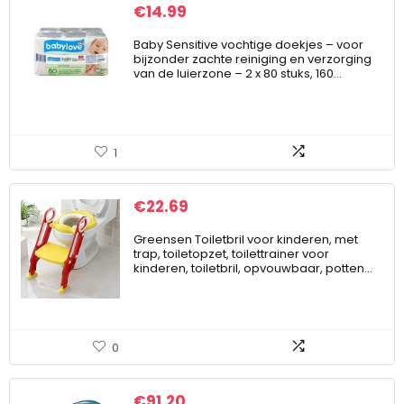
€
14.99
Baby Sensitive vochtige doekjes – voor
bijzonder zachte reiniging en verzorging
van de luierzone – 2 x 80 stuks, 160…
1
€
22.69
Greensen Toiletbril voor kinderen, met
trap, toiletopzet, toilettrainer voor
kinderen, toiletbril, opvouwbaar, potten…
0
€
91.20