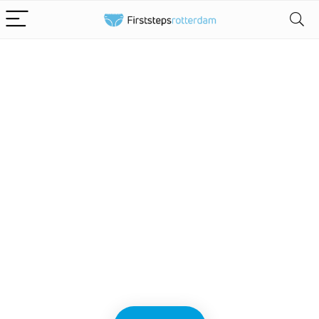
Alleen het
beste voor
babydoekjes
We vinden elke dag de
beste deals op Amazon