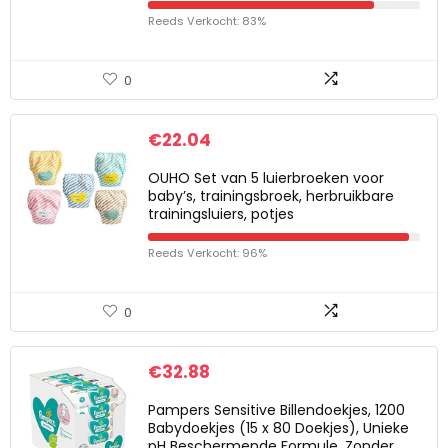
Reeds Verkocht: 83%
0
€
22.04
OUHO Set van 5 luierbroeken voor
baby’s, trainingsbroek, herbruikbare
trainingsluiers, potjes
Reeds Verkocht: 96%
0
€
32.88
Pampers Sensitive Billendoekjes, 1200
Babydoekjes (15 x 80 Doekjes), Unieke
pH Beschermende Formule, Zonder