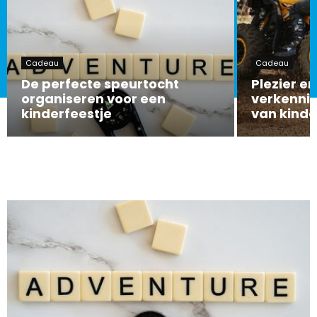
Cadeau
Cadeau
De perfecte speurtocht
Plezier en
organiseren voor een
verkennin
kinderfeestje
van kind