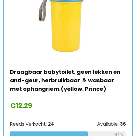
r
Draagbaar babytoilet, geen lekken en
BES
anti-geur, herbruikbaar ＆ wasbaar
Kru
met ophangriem,(yellow, Prince)
Gew
Kid
€
12.29
€
4
le:
31
Reeds Verkocht:
24
Available:
36
Ree
68 %
67 %