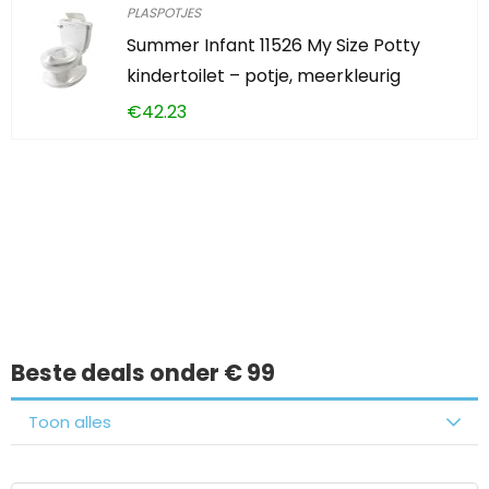
PLASPOTJES
Summer Infant 11526 My Size Potty
kindertoilet – potje, meerkleurig
€
42.23
Iets interessants
gevonden?
Beste deals onder € 99
Toon alles