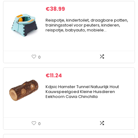
€
38.99
Reispotje, kindertoilet, draagbare potten,
trainingsstoel voor peuters, kinderen,
reispotje, babyauto, mobiele…
0
€
11.24
Kdjsic Hamster Tunnel Natuurlijk Hout
Kauwspeelgoed Kleine Huisdieren
Eekhoorn Cavia Chinchilla
0