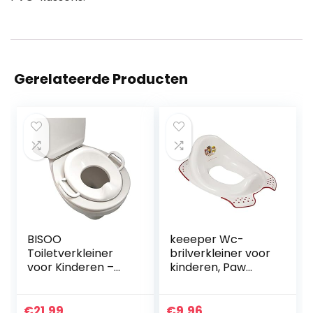
Gerelateerde Producten
BISOO
keeeper Wc-
Toiletverkleiner
brilverkleiner voor
voor Kinderen –
kinderen, Paw
WC-Bril Verkleiner
Patrol, vanaf ca. 1,5
– Toilettrainer –
tot ca. 4 jaar, met
Toiletbril
antislip, Ewa, wit
€
21.99
€
9.96