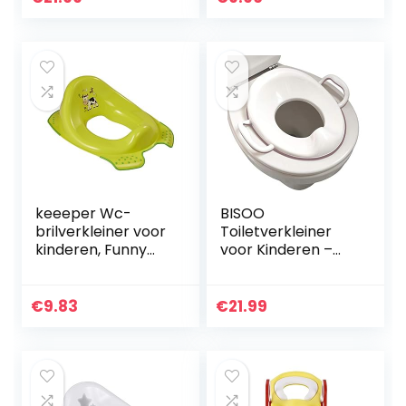
Verkleiner –
Kinderen WC
Adapter…
keeeper Wc-
BISOO
brilverkleiner voor
Toiletverkleiner
kinderen, Funny
voor Kinderen –
Farm, vanaf ca. 1,5
WC-Bril Verkleiner
tot ca. 4 jaar, met
– Toilettrainer –
antislip, Ewa, groen
Toiletbril
€
9.83
€
21.99
Verkleiner –
Kinderen WC
Adapter…