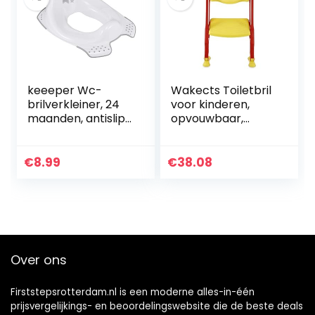
keeeper Wc-
Wakects Toiletbril
brilverkleiner, 24
voor kinderen,
maanden, antislip,
opvouwbaar,
Ewa, wit
toiletbril voor
kinderen, zacht,
met antislip,
€
8.99
€
38.08
ladder en
handgrepen…
Over ons
Firststepsrotterdam.nl is een moderne alles-in-één
prijsvergelijkings- en beoordelingswebsite die de beste deals