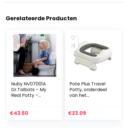
Gerelateerde Producten
Nuby NV07001A
Pote Plus Travel
Dr.Talbots – My
Potty, onderdeel
Real Potty –
van het
Peuterpotje met
bekroonde Pote
doorspoelgeluid,
Plus-assortiment,
oefentoilet voor
zachte PU-
€
43.50
€
23.09
peuters – 18m+1
gewatteerde
stuk (pak…
draagbare…