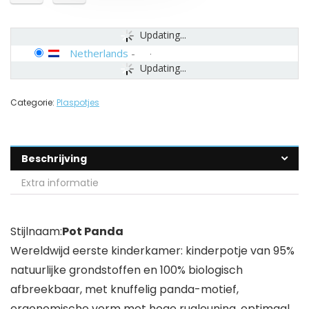
Updating...
Netherlands
-
Updating...
Categorie:
Plaspotjes
Beschrijving
Extra informatie
Stijlnaam:
Pot Panda
Wereldwijd eerste kinderkamer: kinderpotje van 95%
natuurlijke grondstoffen en 100% biologisch
afbreekbaar, met knuffelig panda-motief,
ergonomische vorm met hoge rugleuning, optimaal