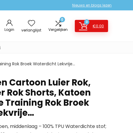
Nieuws en blogs lezen
0
0
€
0.00
Login
Vergelijken
verlanglijst
s
aining Rok Broek Waterdicht Lekvrije…
en Cartoon Luier Rok,
r Rok Shorts, Katoen
 Training Rok Broek
ekvrije…
toen, middenlaag – 100% TPU Waterdichte stof;