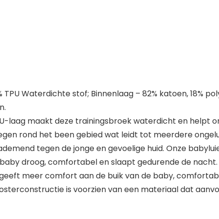
% TPU Waterdichte stof; Binnenlaag – 82% katoen, 18% po
n.
laag maakt deze trainingsbroek waterdicht en helpt om v
wegen rond het been gebied wat leidt tot meerdere ongel
 ademend tegen de jonge en gevoelige huid. Onze babylui
baby droog, comfortabel en slaapt gedurende de nacht.
d geeft meer comfort aan de buik van de baby, comfortab
terconstructie is voorzien van een materiaal dat aanvoe