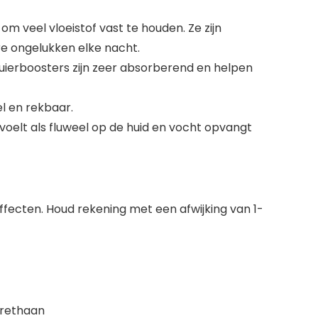
 veel vloeistof vast te houden. Ze zijn
re ongelukken elke nacht.
uierboosters zijn zeer absorberend en helpen
l en rekbaar.
oelt als fluweel op de huid en vocht opvangt
effecten. Houd rekening met een afwijking van 1-
urethaan