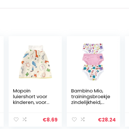
Mopoin
Bambino Mio,
luiershort voor
trainingsbroekje
kinderen, voor
zindelijkheid,
baby’s van 0-3
varkenspoel, 3+
jaar, katoenen
jaar, pakket van
rok met hoge
3
€
8.69
€
28.24
taille,