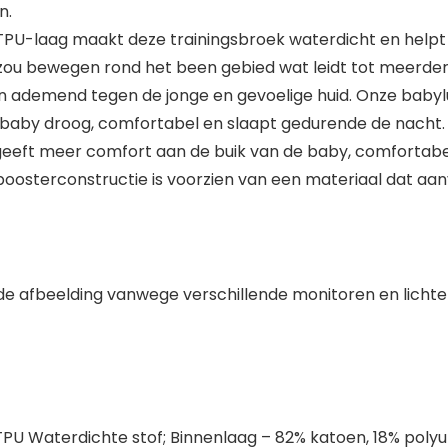
n.
PU-laag maakt deze trainingsbroek waterdicht en helpt om
r zou bewegen rond het been gebied wat leidt tot meerde
en ademend tegen de jonge en gevoelige huid. Onze babyl
baby droog, comfortabel en slaapt gedurende de nacht.
d geeft meer comfort aan de buik van de baby, comfortabe
oosterconstructie is voorzien van een materiaal dat aanv
an de afbeelding vanwege verschillende monitoren en licht
 TPU Waterdichte stof; Binnenlaag – 82% katoen, 18% poly