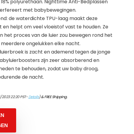
 18% polyurethaan. Nighttime Anti-Bedplassen
interfereert met babybewegingen.
nd: de waterdichte TPU-laag maakt deze
 en helpt om veel vloeistof vast te houden. Ze
 in het proces van de luier zou bewegen rond het
t meerdere ongelukken elke nacht.
luierbroek is zacht en ademend tegen de jonge
babyluierboosters zijn zeer absorberend en
eden te behouden, zodat uw baby droog,
edurende de nacht.
/2023 22:20 PST-
Details
)
&
FREE Shipping
.
EN
GEN