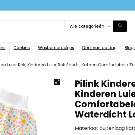
Alle categorieën
ers
Doekjes
Wasbarebroekjes
Deal van de dag
Blog
oon Luier Rok, Kinderen Luier Rok Shorts, Katoen Comfortabele Tr
Pilink Kinder
Kinderen Luie
Comfortabele
Waterdicht L
Materiaal: buitenlaag ka