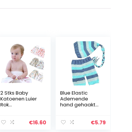
2 Stks Baby
Blue Elastic
Katoenen Luier
Ademende
Rok
hand gehaakt
Absorberende
elastische
Shorts
gebreide kindje
Waterdichte
gebreide
€
16.60
€
5.79
Peuter Training
Pasgeboren