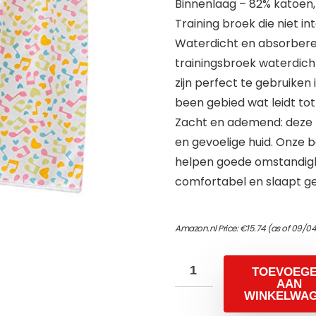
Binnenlaag – 82% katoen,
Training broek die niet 
Waterdicht en absorbere
trainingsbroek waterdicht
zijn perfect te gebruiken
been gebied wat leidt to
Zacht en ademend: deze 
en gevoelige huid. Onze 
helpen goede omstandigh
comfortabel en slaapt g
Amazon.nl Price:
€
15.74
(as of 09/04
TOEVOEG
AAN
WINKELWA