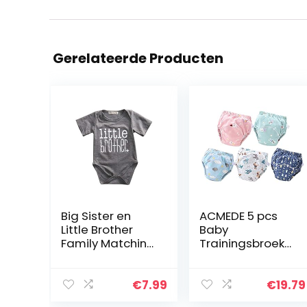
Gerelateerde Producten
Big Sister en
ACMEDE 5 pcs
Little Brother
Baby
Family Matching
Trainingsbroek
Outfits baby
Peuter Training
rompertjes baby
Ondergoed Zeer
Weinig Broer
Absorberende
€
7.99
€
19.79
Romper Big
Trainingsbroek