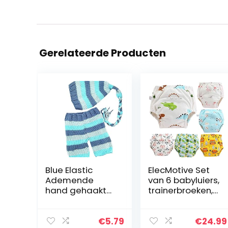
Gerelateerde Producten
Blue Elastic
ElecMotive Set
Ademende
van 6 babyluiers,
hand gehaakt
trainerbroeken,
elastische
ondergoed,
gebreide kindje
luierbroek,
gebreide
schoon worden
€
5.79
€
24.99