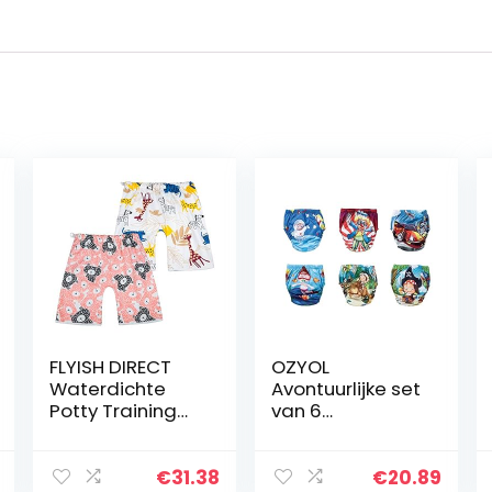
FLYISH DIRECT
OZYOL
Waterdichte
Avontuurlijke set
Potty Training
van 6
Rok Korte Potty
waterdichte
Training Broek
baby leerluier
Doek Luier Broek
trainingsbroeke
€
31.38
€
20.89