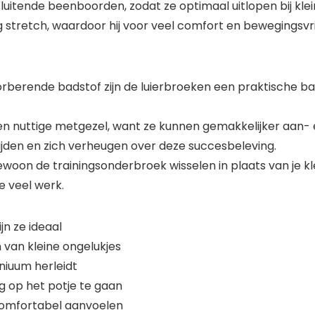
uitende beenboorden, zodat ze optimaal uitlopen bij klein
weg stretch, waardoor hij voor veel comfort en bewegingsvri
rberende badstof zijn de luierbroeken een praktische 
en nuttige metgezel, want ze kunnen gemakkelijker aan- e
rijden en zich verheugen over deze succesbeleving.
woon de trainingsonderbroek wisselen in plaats van je kle
e veel werk.
jn ze ideaal
 van kleine ongelukjes
niuum herleidt
g op het potje te gaan
comfortabel aanvoelen