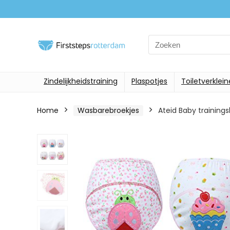
Search
for:
Zindelijkheidstraining
Plaspotjes
Toiletverklein
Home
Wasbarebroekjes
Ateid Baby trainings