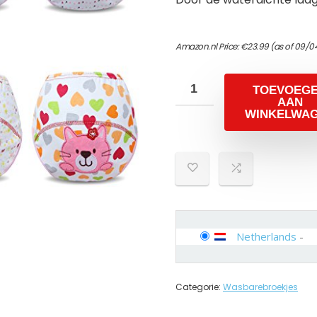
Amazon.nl Price:
€
23.99
(as of 09/0
TOEVOEG
AAN
WINKELWA
Netherlands
-
Categorie:
Wasbarebroekjes