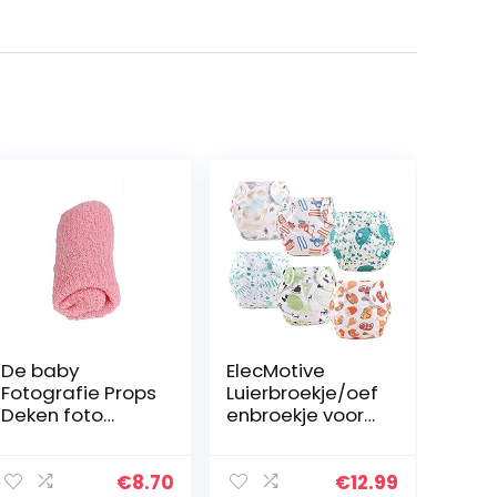
De baby
ElecMotive
Fotografie Props
Luierbroekje/oef
Deken foto
enbroekje voor
Wraps Stretch
baby’s en
Knit Wrap baby
peuters
inbakeren
(jongens en
€
8.70
€
12.99