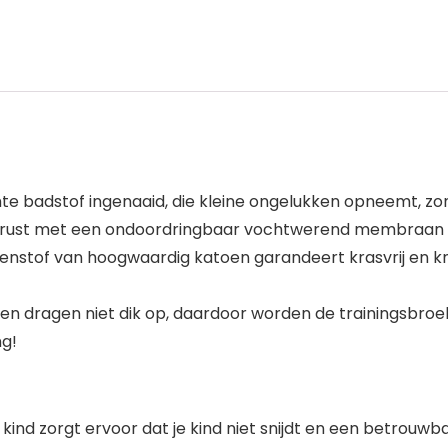
te badstof ingenaaid, die kleine ongelukken opneemt, zo
uitgerust met een ondoordringbaar vochtwerend membraan d
uitenstof van hoogwaardig katoen garandeert krasvrij en k
f en dragen niet dik op, daardoor worden de trainingsbr
ng!
ind zorgt ervoor dat je kind niet snijdt en een betrouwba