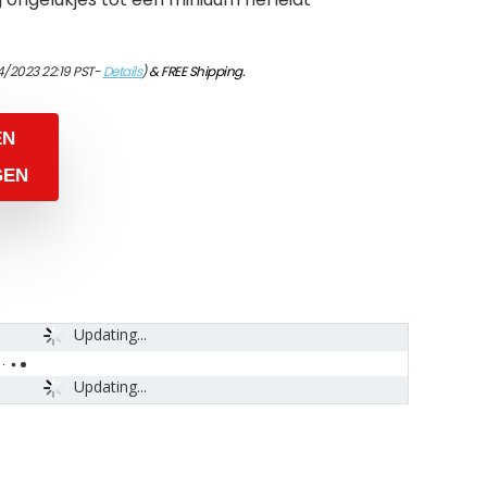
4/2023 22:19 PST-
Details
)
&
FREE Shipping
.
EN
GEN
Updating...
Updating...