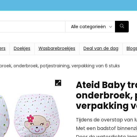
Alle categorieën
ers
Doekjes
Wasbarebroekjes
Deal van de dag
Blog
broek, onderbroek, potjestraining, verpakking van 6 stuks
Ateid Baby t
onderbroek, p
verpakking v
Tijdens de overstap van l
Met een badstof binnenzi
Door de waterdichte laag