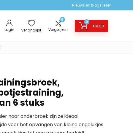
Nieuws en blogs lezen
0
0
€
0.00
Login
Vergelijken
verlanglijst
s
rainingsbroek,
otjestraining,
an 6 stuks
uier naar onderbroek zijn ze ideaal
jde voor het opvangen van kleine ongelukjes
 ongelukjes tot een miniuum herleidt