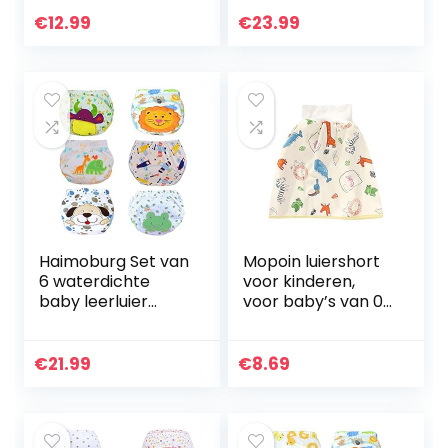
en jongens
verpakking van 6
stuks
€
12.99
€
23.99
Haimoburg Set van
Mopoin luiershort
6 waterdichte
voor kinderen,
baby leerluier
voor baby’s van 0-
trainingsbroeken
3 jaar, katoenen
ondergoed luiers
rok met hoge
luierbroek voor
taille,
€
21.99
€
8.69
toilettraining…
herbruikbaar, voor
baby’s van 0…