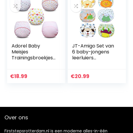
Adorel Baby
JT-Amigo Set van
Meisjes
6 baby-jongens
Trainingsbroekjes
leerluiers
Herbruikbare Set
trainingsbroeken
van 5 Veelkleurig
ondergoed om
2-3 Jaar
schoon te maken
€
18.99
€
20.99
(Fabrikant Maat:
90)
Over ons
Firststepsrotterdam.nl is een moderne alles-in-één