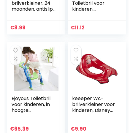
brilverkleiner, 24
Toiletbril voor
maanden, antislip,
kinderen,
Ewa, wit
toiletverlooper,
wc-adapter voor
kinderen,
€
8.99
€
11.12
universeel, 30 x 29
x 6 cm, roze
wolken
Ejoyous Toiletbril
keeeper Wc-
voor kinderen, in
brilverkleiner voor
hoogte
kinderen, Disney
verstelbaar,
Cars, vanaf ca. 1,5
opvouwbare
tot ca. 4 jaar, met
toilettrainer met
antislip, Ewa,
€
65.39
€
9.90