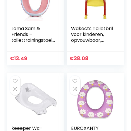
Lama Sam &
Wakects Toiletbril
Friends –
voor kinderen,
toilettrainingstoeltj
opvouwbaar,
e voor kinderen –
toiletbril voor
toiletbril voor
kinderen, zacht,
jongens en meisjes
met antislip,
€
13.49
€
38.08
– eenvoudige
ladder en
montage…
handgrepen…
keeeper Wc-
EUROXANTY