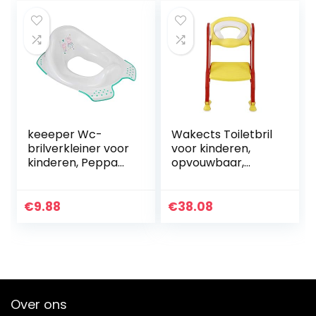
keeeper Wc-
Wakects Toiletbril
brilverkleiner voor
voor kinderen,
kinderen, Peppa
opvouwbaar,
Pig, vanaf ca. 1,5
toiletbril voor
tot ca. 4 jaar, met
kinderen, zacht,
antislip, Ewa, grijs
met antislip,
€
9.88
€
38.08
ladder en
handgrepen…
Over ons