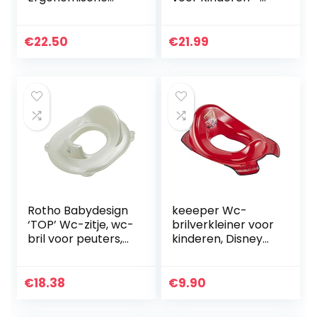
Toilet Training
WC-Bril Verkleiner
Seat
– Toilettrainer –
Toiletbril
€
22.50
€
21.99
Verkleiner –
Kinderen WC
Adapter…
Rotho Babydesign
keeeper Wc-
‘TOP’ Wc-zitje, wc-
brilverkleiner voor
bril voor peuters,
kinderen, Disney
vanaf 24
Cars, vanaf ca. 1,5
maanden, parelwit
tot ca. 4 jaar, met
crème, 200040100
antislip, Ewa,
€
18.38
€
9.90
kersenrood