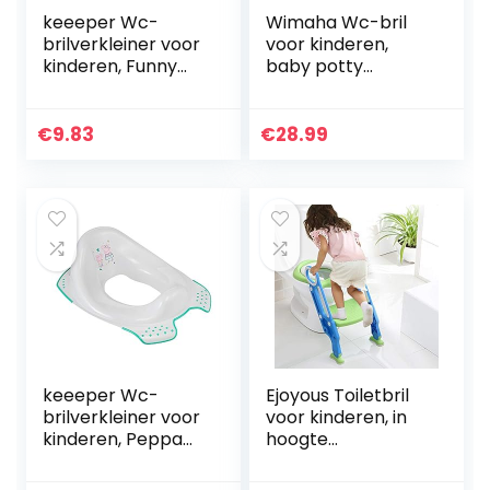
keeeper Wc-
Wimaha Wc-bril
brilverkleiner voor
voor kinderen,
kinderen, Funny
baby potty
Farm, vanaf ca. 1,5
training,
tot ca. 4 jaar, met
toilettrainer,
antislip, Ewa, groen
toiletbril voor
€
9.83
€
28.99
jongens en meisjes,
geavanceerde
serie…
keeeper Wc-
Ejoyous Toiletbril
brilverkleiner voor
voor kinderen, in
kinderen, Peppa
hoogte
Pig, vanaf ca. 1,5
verstelbaar,
tot ca. 4 jaar, met
opvouwbare