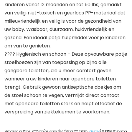
kinderen vanaf 12 maanden en tot 50 lbs; gemaakt
van veilig, niet-toxisch en geurloos PP-materiaal dat
milieuvriendelijk en veilig is voor de gezondheid van
uw baby. Wasbaar, duurzaam, huidvriendelijk en
gezond. Een ideaal potje hulpmiddel voor je kinderen
om van te genieten.
???? Hygiënisch en schoon – Deze opvouwbare potje
stoelhoezen zijn van toepassing op bijna alle
gangbare toiletten, die u meer comfort geven
wanneer u uw kinderen naar openbare toiletten
brengt. Gebruik gewoon antiseptische doekjes om
de stoel schoon te vegen, vermijdt direct contact
met openbare toiletten sterk en helpt effectief de
verspreiding van ziektekiemen te voorkomen.
Amazon.nl Price:
€
12.83
(as of 09/04/2023 22:11 PST-
Details
)
&
FREE Shipping
.