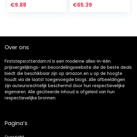
antislip, Ewa, grijs
toilettrainer met
€
9.88
€
65.39
ladder en
handgrepen…
Over ons
Firststepsrotterdam.nl is een moderne alles-in-één
prijsvergelijkings- en beoordelingswebsite die de beste deals
biedt die beschikbaar zijn op amazon en u op de hoogte
houdt via de laatst toegevoegde blogs. Alle afbeeldingen
zijn auteursrechtelijk beschermd door hun respectievelijke
eigenaren. Alle geciteerde inhoud is afgeleid van hun
respectievelijke bronnen.
Pagina’s