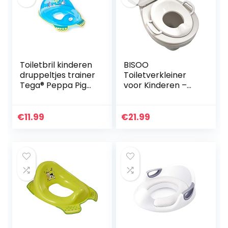
Toiletbril kinderen
BISOO
druppeltjes trainer
Toiletverkleiner
Tega® Peppa Pig
voor Kinderen –
anti-slip veilig TÜV
WC-Bril Verkleiner
(Aqua BLAU)
– Toilettrainer –
Toiletbril
€
11.99
€
21.99
Verkleiner –
Kinderen WC
Adapter…