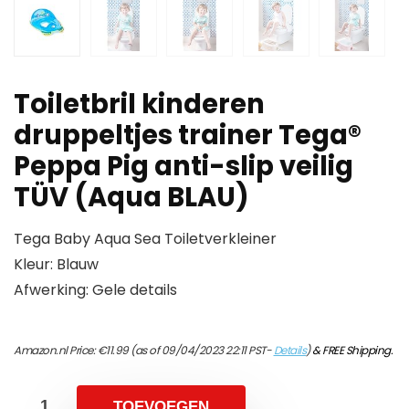
Toiletbril kinderen
druppeltjes trainer Tega®
Peppa Pig anti-slip veilig
TÜV (Aqua BLAU)
Tega Baby Aqua Sea Toiletverkleiner
Kleur: Blauw
Afwerking: Gele details
Amazon.nl Price:
€
11.99
(as of 09/04/2023 22:11 PST-
Details
)
&
FREE Shipping
.
TOEVOEGEN