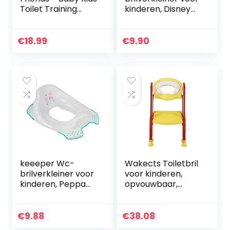
Toilet Training
kinderen, Disney
Seat – Ring voor
Cars, vanaf ca. 1,5
jongens of meisjes
tot ca. 4 jaar, met
Veilig Antislip
antislip, Ewa,
€
18.99
€
9.90
Oppervlak
kersenrood
keeeper Wc-
Wakects Toiletbril
brilverkleiner voor
voor kinderen,
kinderen, Peppa
opvouwbaar,
Pig, vanaf ca. 1,5
toiletbril voor
tot ca. 4 jaar, met
kinderen, zacht,
antislip, Ewa, grijs
met antislip,
€
9.88
€
38.08
ladder en