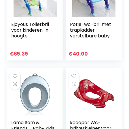
Ejoyous Toiletbril
Potje-wc-bril met
voor kinderen, in
trapladder,
hoogte
verstelbare baby-
verstelbaar,
peuter-
opvouwbare
kindertrainer met
toilettrainer met
zacht gevoerd
€
65.39
€
40.00
ladder en
kussen, robuust,
handgrepen…
antislip, voor 1…
Lama Sam &
keeeper Wc-
Friends – Baby Kids
brilverkleiner voor