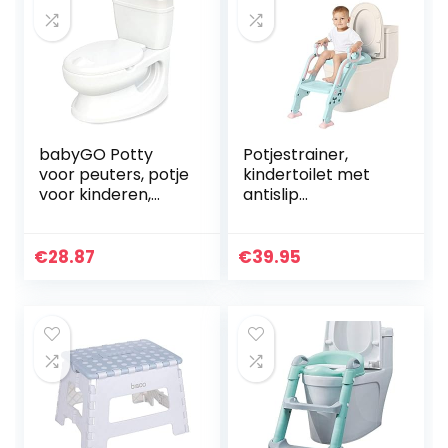
babyGO Potty
Potjestrainer,
voor peuters, potje
kindertoilet met
voor kinderen,
antislip
realistisch
trap/ladder-wc-
kindertoilet met
bril voor kinderen,
spoelgeluid, ideaal
potjestraining,
€
28.87
€
39.95
als eerste toilet
inklapbaar en in
voor…
hoogte…