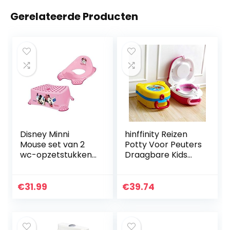
Gerelateerde Producten
Disney Minni
hinffinity Reizen
Mouse set van 2
Potty Voor Peuters
wc-opzetstukken
Draagbare Kids
+ kruk toilettrainer
Urinale Reizen
+ washandschoen
Potty Training
van KiNDERWELT
Toilet Seat Voor
€
31.99
€
39.74
Jongens En
Meisjes…