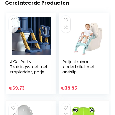
Gerelateerde Producten
JXXL Potty
Potjestrainer,
Trainingsstoel met
kindertoilet met
trapladder, potje
antislip
training toilet voor
trap/ladder-wc-
kinderen jongens
bril voor kinderen,
meisjes peuters
potjestraining,
€
69.73
€
39.95
comfortabele…
inklapbaar en in
hoogte…