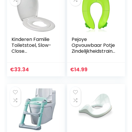
Kinderen Familie
Pejoye
Toiletstoel, Slow-
Opvouwbaar Potje
Close
Zindelijkheidstraini
Mechanisme,
ng Draagbaar
Verwijderbaar
Reizen Peuter WC-
voor Reiniging –
Bril PP Materiaal
€
33.34
€
14.99
Soft Close
Met 6 Antislip
Siliconen…