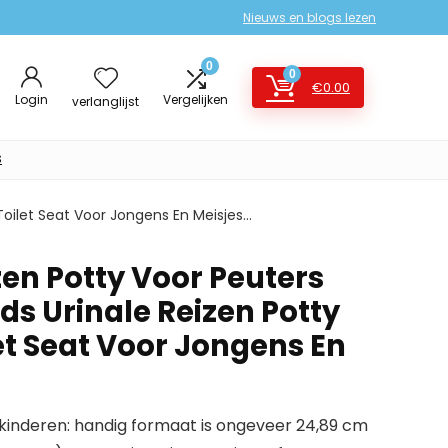
Nieuws en blogs lezen
0
0
€
0.00
Login
Vergelijken
verlanglijst
s
 Toilet Seat Voor Jongens En Meisjes…
izen Potty Voor Peuters
ds Urinale Reizen Potty
et Seat Voor Jongens En
kinderen: handig formaat is ongeveer 24,89 cm