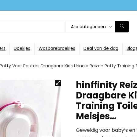
Alle categorieën
ers
Doekjes
Wasbarebroekjes
Deal van de dag
Blog
n Potty Voor Peuters Draagbare Kids Urinale Reizen Potty Training
hinffinity Re
Draagbare Ki
Training Toil
Meisjes…
Geweldig voor baby’s en 