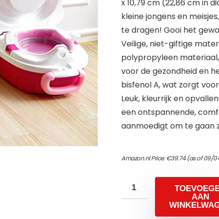
x 10,79 cm (22,86 cm in d
kleine jongens en meisjes
te dragen! Gooi het gewo
Veilige, niet-giftige mater
polypropyleen materiaal, 
voor de gezondheid en het
bisfenol A, wat zorgt voor
Leuk, kleurrijk en opvalle
een ontspannende, comfort
aanmoedigt om te gaan zi
Amazon.nl Price:
€
39.74
(as of 09/0
TOEVOEG
AAN
WINKELWA