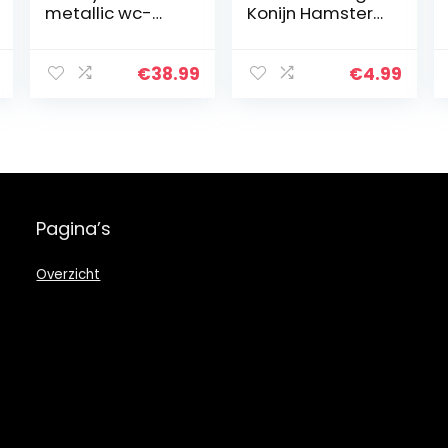
metallic wc-
Konijn Hamster
opzetstuk + kruk
Chew Bite Toys
tweetraps
Cavia
toilettrainer +
Gebitsreiniging
€
38.99
€
4.99
washandschoen
Speelgoed
van KiNDERWELT
Pagina’s
Overzicht