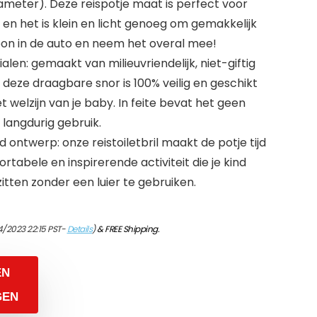
iameter). Deze reispotje maat is perfect voor
, en het is klein en licht genoeg om gemakkelijk
on in de auto en neem het overal mee!
ialen: gemaakt van milieuvriendelijk, niet-giftig
deze draagbare snor is 100% veilig en geschikt
 welzijn van je baby. In feite bevat het geen
 langdurig gebruik.
nd ontwerp: onze reistoiletbril maakt de potje tijd
abele en inspirerende activiteit die je kind
tten zonder een luier te gebruiken.
4/2023 22:15 PST-
Details
)
&
FREE Shipping
.
EN
GEN