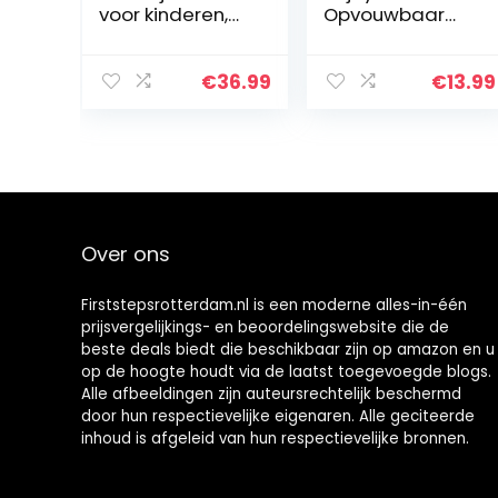
voor kinderen,
Opvouwbaar
toilet potje,
Potje
antislip, hoogte,
Zindelijkheidstra
verstelbaar,
ining Draagbaar
€
36.99
€
13.99
opvouwbaar
Reizen Peuter
trainingszitje
WC-Bril PP
met…
Materiaal Met 4
Antislip…
Over ons
Firststepsrotterdam.nl is een moderne alles-in-één
prijsvergelijkings- en beoordelingswebsite die de
beste deals biedt die beschikbaar zijn op amazon en u
op de hoogte houdt via de laatst toegevoegde blogs.
Alle afbeeldingen zijn auteursrechtelijk beschermd
door hun respectievelijke eigenaren. Alle geciteerde
inhoud is afgeleid van hun respectievelijke bronnen.