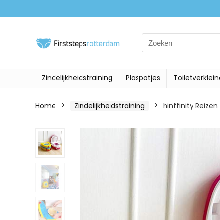
Search
for:
Zindelijkheidstraining
Plaspotjes
Toiletverklein
Home
Zindelijkheidstraining
hinffinity Reize