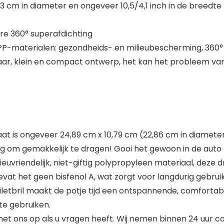
3 cm in diameter en ongeveer 10,5/4,1 inch in de breedte
are 360° superafdichting
PP-materialen: gezondheids- en milieubescherming, 360°
, klein en compact ontwerp, het kan het probleem van to
t is ongeveer 24,89 cm x 10,79 cm (22,86 cm in diameter)
noeg om gemakkelijk te dragen! Gooi het gewoon in de aut
ieuvriendelijk, niet-giftig polypropyleen materiaal, deze 
bevat het geen bisfenol A, wat zorgt voor langdurig gebruik
iletbril maakt de potje tijd een ontspannende, comfortabel
te gebruiken.
et ons op als u vragen heeft. Wij nemen binnen 24 uur c