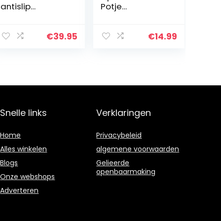
antislip
Potje
trap/ladder-
Zindelijkheidstra
wc-bril voor
ining Draagbaar
kinderen,
Reizen Peuter
€
39.95
€
14.99
potjestraining,
WC-Bril PP
inklapbaar en in
Materiaal Met 6
hoogte…
Antislip
Siliconen…
Snelle links
Verklaringen
Home
Privacybeleid
Alles winkelen
algemene voorwaarden
Blogs
Gelieerde
openbaarmaking
Onze webshops
Adverteren