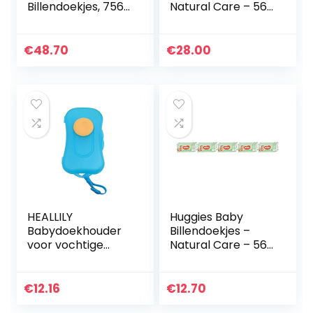
Billendoekjes, 756
Natural Care – 560
Babydoekjes
doekjes –
(18×42 Doekjes),
Voordeelverpakkin
Met 100%
g
€
48.70
€
28.00
plantaardige
vezels en…
HEALLILY
Huggies Baby
Babydoekhouder
Billendoekjes –
voor vochtige
Natural Care – 560
doekjes, voor thuis,
Stuks (10 x 56
outdoor, reizen
Doekjes) –
Voordeelverpakkin
€
12.16
€
12.70
g