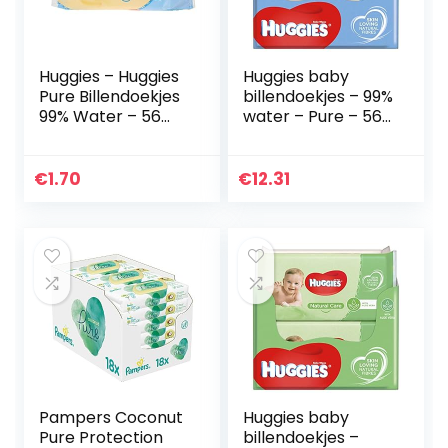
Huggies – Huggies
Huggies baby
Pure Billendoekjes
billendoekjes – 99%
99% Water – 56
water – Pure – 560
stuks
stuks –
Voordeelverpakkin
g
€
1.70
€
12.31
Pampers Coconut
Huggies baby
Pure Protection
billendoekjes –