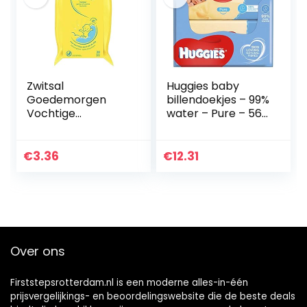
Zwitsal
Huggies baby
Goedemorgen
billendoekjes – 99%
Vochtige
water – Pure – 560
Washandjes, 20
stuks –
Stuk
Voordeelverpakkin
g
€
3.36
€
12.31
Over ons
Firststepsrotterdam.nl is een moderne alles-in-één
prijsvergelijkings- en beoordelingswebsite die de beste deals