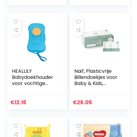
plantaardige
Dermatologisch
range:
vezels en…
Getest
€25.99
throug
€32.88
HEALLILY
Naïf, Plasticvrije
Babydoekhouder
Billendoekjes voor
voor vochtige
Baby & Kids,
doekjes, voor thuis,
Vochtige doekjes
outdoor, reizen
voor de billen, het
lichaam en het
€
12.16
€
26.05
gezicht…