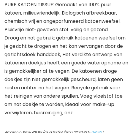
PURE KATOEN TISSUE: Gemaakt van 100% puur
katoen, milieuvriendelijk. Biologisch afbreekbaar,
chemisch vrij en ongeparfumeerd katoenweefsel.
Pluisvrije niet-geweven stof. veilig en gezond.
Droog en nat gebruik: gebruik katoenen weefsel om
je gezicht te drogen en het kan vervangen door de
gezichtsdoek handdoek, Het verdikte ontwerp van
katoenen doekjes heeft een goede wateropname en
is gemakkelijker af te vegen. De katoenen droge
doekjes zijn niet gemakkelijk gescheurd, laten geen
resten achter na het vegen. Recycle gebruik voor
het reinigen van andere spullen. Voeg vloeistof toe
om nat doekje te worden, ideaal voor make-up
verwijderen, huisreiniging, enz.
Amazon.nl Price:
€
9.99
(as of 09/04/2023 22:20 PST-
Details
)