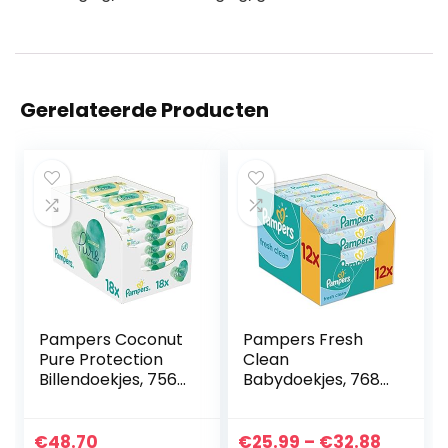
Gerelateerde Producten
Pampers Coconut
Pampers Fresh
Pure Protection
Clean
Billendoekjes, 756
Babydoekjes, 768
Babydoekjes
Doekjes, met
(18×42 Doekjes),
Zachte, Frisse
Met 100%
Geur en
Price
€
48.70
€
25.99
–
€
32.88