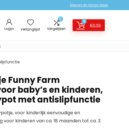
Nieuws en blogs lezen
0
0
€
0.00
Login
Vergelijken
verlanglijst
s
lipfunctie
je Funny Farm
oor baby’s en kinderen,
pot met antislipfunctie
otje, voor kinderlijk eenvoudige en
g voor kinderen van ca. 18 maanden tot ca. 3