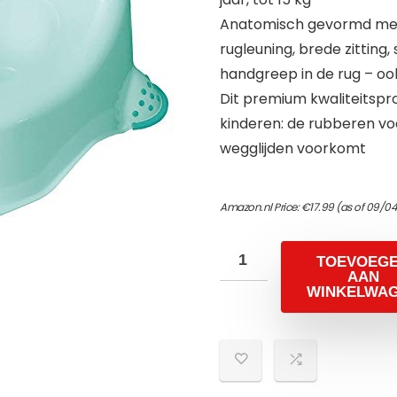
Anatomisch gevormd met 
rugleuning, brede zitting
handgreep in de rug – oo
Dit premium kwaliteitspro
kinderen: de rubberen voe
wegglijden voorkomt
Amazon.nl Price:
€
17.99
(as of 09/04
TOEVOEG
AAN
WINKELWA