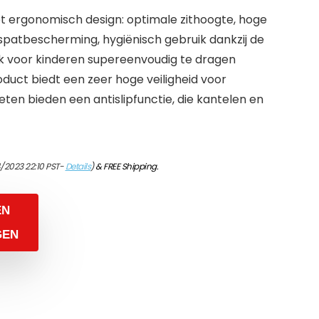
ergonomisch design: optimale zithoogte, hoge
, spatbescherming, hygiënisch gebruik dankzij de
k voor kinderen supereenvoudig te dragen
duct biedt een zeer hoge veiligheid voor
ten bieden een antislipfunctie, die kantelen en
/2023 22:10 PST-
Details
)
&
FREE Shipping
.
EN
GEN