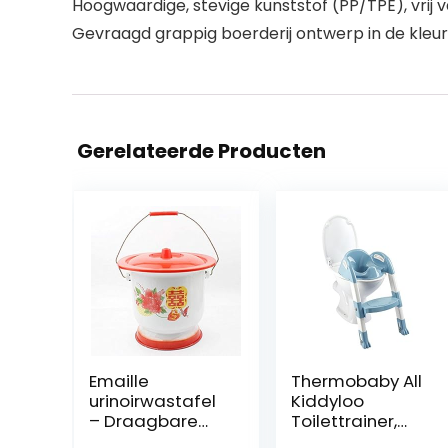
Hoogwaardige, stevige kunststof (PP/TPE), vrij
Gevraagd grappig boerderij ontwerp in de kleur a
Gerelateerde Producten
Emaille
Thermobaby All
urinoirwastafel
Kiddyloo
– Draagbare
Toilettrainer,
toiletten Deksels
82.8 x 41 x 34.8