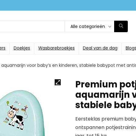
Alle categorieën
ers
Doekjes
Wasbarebroekjes
Deal van de dag
Blog
quamarijn voor baby’s en kinderen, stabiele babypot met antis
Premium pot
aquamarijn v
stabiele baby
Eersteklas premium babyp
ontspannen potjestrainin
jaar, tot 15 kg