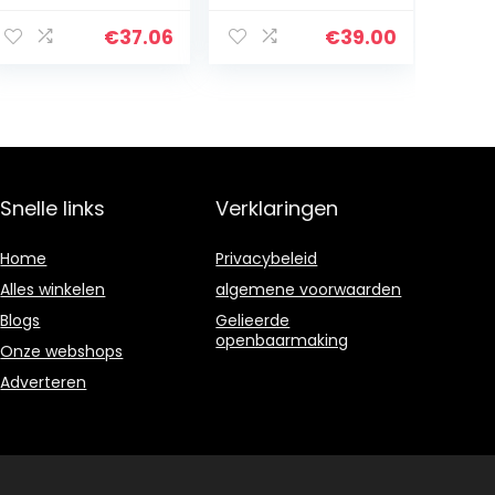
cat, meerkleurig,
CR2430 Lithium
één maat
knoopcel 3V
€
37.06
€
39.00
batterij
verpakking met 1
knoopcel in
originele…
Snelle links
Verklaringen
Home
Privacybeleid
Alles winkelen
algemene voorwaarden
Blogs
Gelieerde
openbaarmaking
Onze webshops
Adverteren