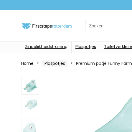
Search
for:
Zindelijkheidstraining
Plaspotjes
Toiletverklein
Home
Plaspotjes
Premium potje Funny Farm a