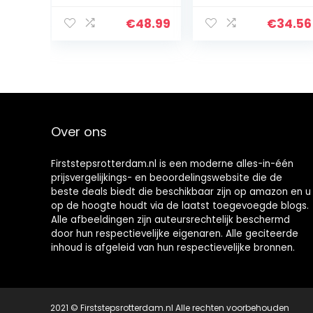
Urinoirs –
cm, Wit/Blauw
Toiletemmer
€
48.99
€
34.56
voor zwangere
vrouwen –
Urinoirs –
Geschikt…
Over ons
Firststepsrotterdam.nl is een moderne alles-in-één
prijsvergelijkings- en beoordelingswebsite die de
beste deals biedt die beschikbaar zijn op amazon en u
op de hoogte houdt via de laatst toegevoegde blogs.
Alle afbeeldingen zijn auteursrechtelijk beschermd
door hun respectievelijke eigenaren. Alle geciteerde
inhoud is afgeleid van hun respectievelijke bronnen.
2021 © Firststepsrotterdam.nl Alle rechten voorbehouden