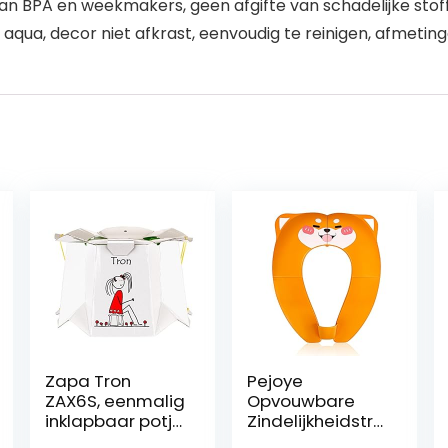
 van BPA en weekmakers, geen afgifte van schadelijke sto
qua, decor niet afkrast, eenvoudig te reinigen, afmetinge
Zapa Tron
Pejoye
ZAX6S, eenmalig
Opvouwbare
inklapbaar potje
Zindelijkheidstra
voor kinderen,
ining Seat