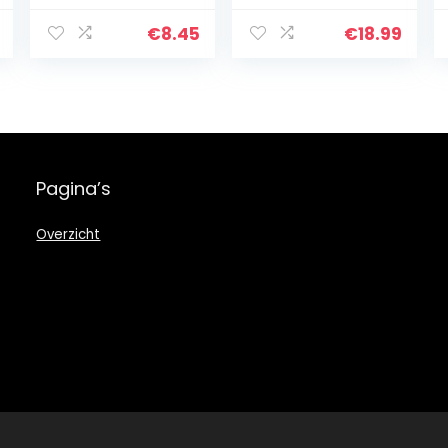
wit
Draagbare Baby
Toiletbril PP
€
8.45
€
18.99
Materiaal met 8
Antislip Siliconen
Pads en 1…
Pagina’s
Overzicht