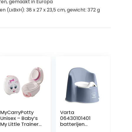
ffen, gemaakt in Europa
n (LxBxH): 38 x 27 x 23,5 cm, gewicht: 372 g
MyCarryPotty
Varta
Unisex – Baby’s
06430101401
My Little Trainer
batterijen
Seat Dino MCP-
Electronics