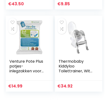
oefentoilet voor
€
43.50
€
9.85
peuters – 18m+1
stuk (pak…
Venture Pote Plus
Thermobaby
potjes-
Kiddyloo
inlegzakken voor
Toilettrainer, Wit
onderweg, 100%
Grijs
compatibel,
antislip, 35 stuks
€
14.99
€
34.92