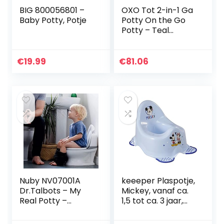
BIG 800056801 –
OXO Tot 2-in-1 Ga
Baby Potty, Potje
Potty On the Go
Potty – Teal
Blauwgroen
€
19.99
€
81.06
Nuby NV07001A
keeeper Plaspotje,
Dr.Talbots – My
Mickey, vanaf ca.
Real Potty –
1,5 tot ca. 3 jaar,
Peuterpotje met
met antislip, Adam,
doorspoelgeluid,
blauw