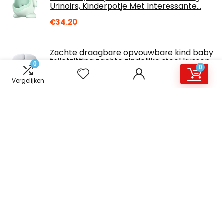
Urinoirs, Kinderpotje Met Interessante…
€
34.20
Zachte draagbare opvouwbare kind baby
toiletzitting zachte zindelijke stoel kussen
0
0
kussen training
Vergelijken
€
86.01
Hipp Babyzacht vochtige babydoekjes 2 x
60 stuks Natural Smart
€
12.73
Bübchen Aqua Touch vochtige doekjes,
verzorgingsdoekjes voor pasgeborenen
en baby's, met 99% puur water, (3 x 48
stuks)
€
9.99