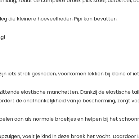
laag, zodat de complete broek plus stoel, autostoel, bank
nleg die kleinere hoeveelheden Pipi kan bevatten.
ng!
 iets strak gesneden, voorkomen lekken bij kleine of iet
zittende elastische manchetten. Dankzij de elastische t
ert de onafhankelijkheid van je bescherming, zorgt voor
voelen aan als normale broekjes en helpen bij het schoonm
 opzuigen, voelt je kind in deze broek het vocht. Daardoor i