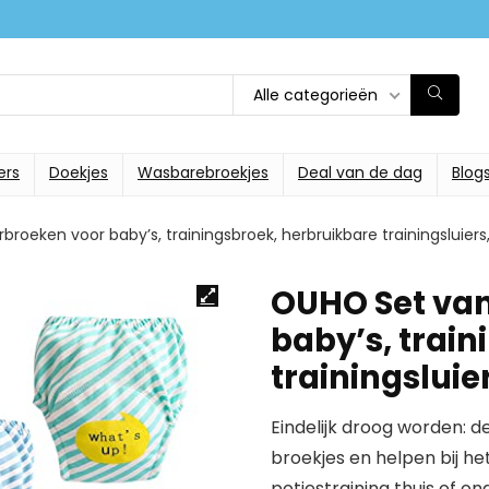
Alle categorieën
ers
Doekjes
Wasbarebroekjes
Deal van de dag
Blog
broeken voor baby’s, trainingsbroek, herbruikbare trainingsluiers
OUHO Set van
baby’s, trai
trainingsluier
Eindelijk droog worden: d
broekjes en helpen bij he
potjestraining thuis of o