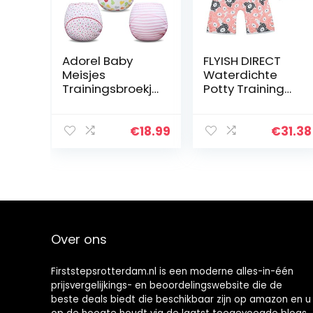
Adorel Baby
FLYISH DIRECT
Meisjes
Waterdichte
Trainingsbroekje
Potty Training
s Herbruikbare
Rok Korte Potty
Set van 5
Training Broek
Veelkleurig 2-3
Doek Luier Broek
€
18.99
€
31.38
Jaar (Fabrikant
Luier Training
Maat: 90)
Rokken voor…
Over ons
Firststepsrotterdam.nl is een moderne alles-in-één
prijsvergelijkings- en beoordelingswebsite die de
beste deals biedt die beschikbaar zijn op amazon en u