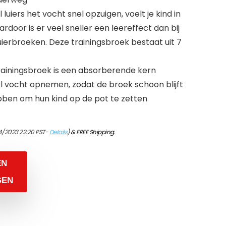
l luiers het vocht snel opzuigen, voelt je kind in
rdoor is er veel sneller een leereffect dan bij
luierbroeken. Deze trainingsbroek bestaat uit 7
trainingsbroek is een absorberende kern
el vocht opnemen, zodat de broek schoon blijft
bben om hun kind op de pot te zetten
4/2023 22:20 PST-
Details
)
&
FREE Shipping
.
EN
GEN