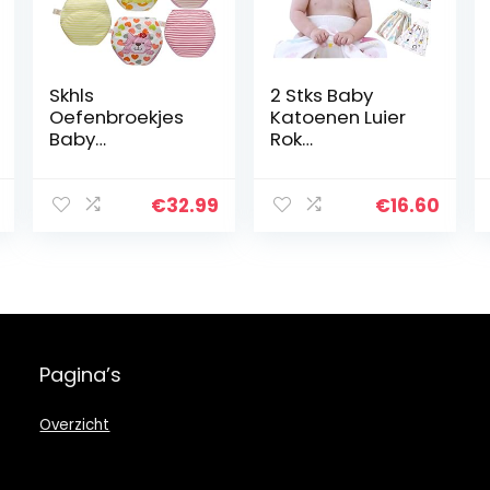
Skhls
2 Stks Baby
Oefenbroekjes
Katoenen Luier
Baby
Rok
Trainingsbroeke
Absorberende
n Luierbroekje
Shorts
Wasbaar Set
Waterdichte
€
32.99
€
16.60
Peuter Training
Broek
Herbruikbare
Kids Luierbroek…
Pagina’s
Overzicht