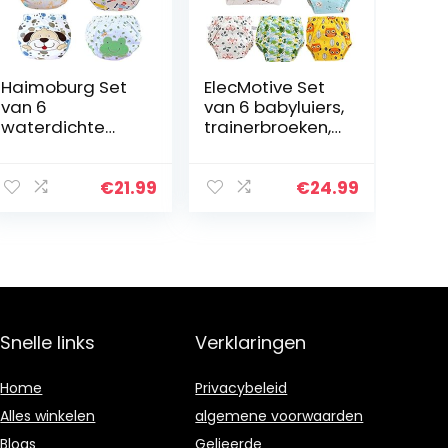
Haimoburg Set
ElecMotive Set
van 6
van 6 babyluiers,
waterdichte
trainerbroeken,
baby leerluier
ondergoed,
trainingsbroeke
luierbroek,
n ondergoed
schoon worden
€
21.99
€
24.99
luiers luierbroek
voor
toilettraining…
Snelle links
Verklaringen
Home
Privacybeleid
Alles winkelen
algemene voorwaarden
Blogs
Gelieerde