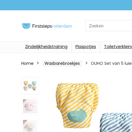
Search
for:
Zindelijkheidstraining
Plaspotjes
Toiletverklein
Home
Wasbarebroekjes
OUHO Set van 5 luier