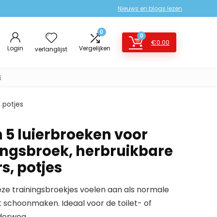
Nieuws en blogs lezen
0
0
€
0.00
Login
Vergelijken
verlanglijst
s
, potjes
 5 luierbroeken voor
ningsbroek, herbruikbare
s, potjes
eze trainingsbroekjes voelen aan als normale
t schoonmaken. Ideaal voor de toilet- of
nderweg