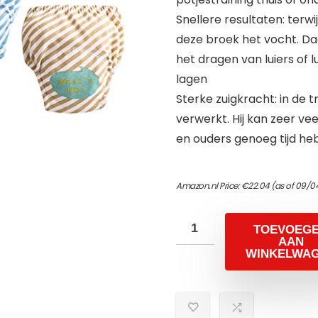
Snellere resultaten: terwij
deze broek het vocht. Daa
het dragen van luiers of 
lagen
Sterke zuigkracht: in de 
verwerkt. Hij kan zeer ve
en ouders genoeg tijd he
Amazon.nl Price:
€
22.04
(as of 09/0
TOEVOEG
AAN
WINKELWA