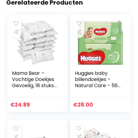
Gerelateerde Producten
Mama Bear –
Huggies baby
Vochtige Doekjes
billendoekjes –
Gevoelig, 18 stuks
Natural Care – 560
(1008 doekjes)
doekjes –
Voordeelverpakkin
g
€
24.89
€
28.00