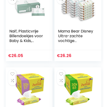
Naïf, Plasticvrije
Mama Bear Disney
Billendoekjes voor
Ultra-zachte
Baby & Kids,
vochtige
Vochtige doekjes
doekjes(18 x 60 of
voor de billen, het
in totaal 1080
lichaam en het
stuks)
€
26.05
€
26.26
gezicht…