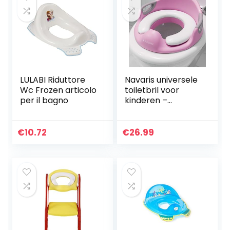
LULABI Riduttore
Navaris universele
Wc Frozen articolo
toiletbril voor
per il bagno
kinderen –
Kindertoiletbril –
WC verkleiner –
Draagbare
€
10.72
€
26.99
toiletbril met
handvatten…