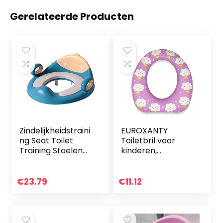
Gerelateerde Producten
Zindelijkheidstraini
EUROXANTY
ng Seat Toilet
Toiletbril voor
Training Stoelen
kinderen,
Zindelijkheidstraini
toiletverlooper,
ng Zetels
wc-adapter voor
Zindelijkheidstraini
kinderen,
€
23.79
€
11.12
ng Wc Baby Wc…
universeel, 30 x 29
x 6 cm, roze
wolken