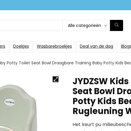
Alle categorieën
ers
Doekjes
Wasbarebroekjes
Deal van de dag
Blog
by Potty Toilet Seat Bowl Draagbare Training Baby Potty Kids 
JYDZSW Kids P
Seat Bowl Dr
Potty Kids B
Rugleuning
Het keurt pu milieubesche