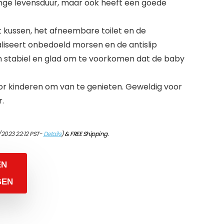
nge levensduur, maar ook heeft een goede
t kussen, het afneembare toilet en de
iseert onbedoeld morsen en de antislip
n stabiel en glad om te voorkomen dat de baby
or kinderen om van te genieten. Geweldig voor
.
2023 22:12 PST-
Details
)
&
FREE Shipping
.
EN
GEN