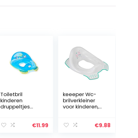
Toiletbril
keeeper Wc-
kinderen
brilverkleiner
druppeltjes
voor kinderen,
trainer Tega®
Peppa Pig,
Peppa Pig anti-
vanaf ca. 1,5 tot
slip veilig TÜV
ca. 4 jaar, met
€
11.99
€
9.88
(Aqua BLAU)
antislip, Ewa,
grijs