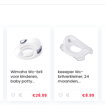
Wimaha Wc-bril
keeeper Wc-
voor kinderen,
brilverkleiner, 24
baby potty
maanden,
training,
antislip, Ewa, wit
toilettrainer,
toiletbril voor
€
28.99
€
8.99
jongens en
meisjes,