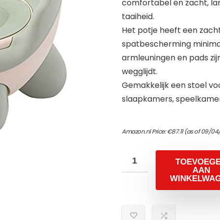
comfortabel en zacht, la
taaiheid.
Het potje heeft een zach
spatbescherming minimal
armleuningen en pads zij
wegglijdt.
Gemakkelijk een stoel vo
slaapkamers, speelkamer
Amazon.nl Price:
€
87.11
(as of 09/04/
TOEVOEG
AAN
WINKELWA