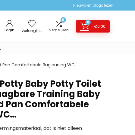
Nieuws en blogs lezen
0
0
€
0.00
Login
Vergelijken
verlanglijst
s
Bed Pan Comfortabele Rugleuning WC…
otty Baby Potty Toilet
aagbare Training Baby
ed Pan Comfortabele
 WC…
rmingsmateriaal, dat is niet alleen