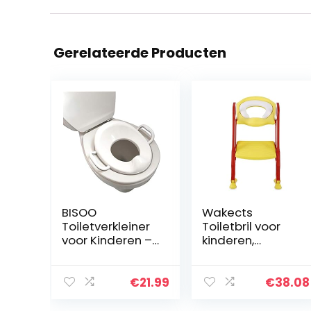
Gerelateerde Producten
BISOO
Wakects
Toiletverkleiner
Toiletbril voor
voor Kinderen –
kinderen,
WC-Bril
opvouwbaar,
Verkleiner –
toiletbril voor
Toilettrainer –
kinderen, zacht,
€
21.99
€
38.08
Toiletbril
met antislip,
Verkleiner –
ladder en