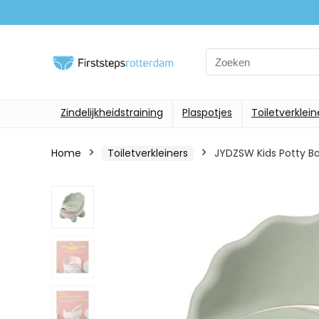
Search
for:
Zindelijkheidstraining
Plaspotjes
Toiletverklein
Home
Toiletverkleiners
JYDZSW Kids Potty Ba