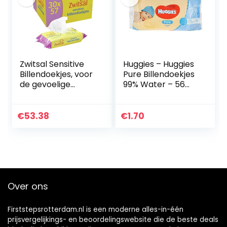
Zwitsal Sensitive
Huggies – Huggies
Billendoekjes, voor
Pure Billendoekjes
de gevoelige
99% Water – 56
babyhuid – 1710
stuks
stuks –
Voordeelverpakkin
€
53.38
€
1.70
g
Over ons
Firststepsrotterdam.nl is een moderne alles-in-één
prijsvergelijkings- en beoordelingswebsite die de beste deals