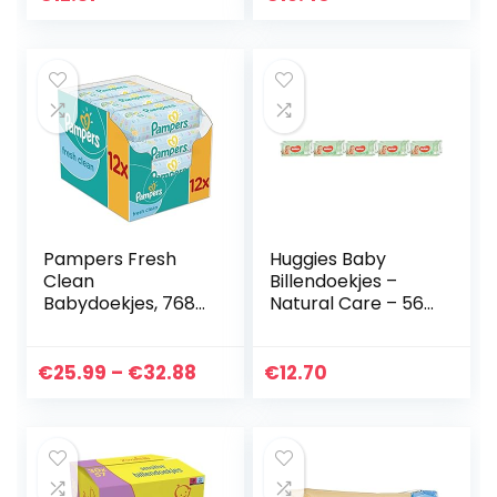
Pampers Fresh
Huggies Baby
Clean
Billendoekjes –
Babydoekjes, 768
Natural Care – 560
Doekjes, met
Stuks (10 x 56
Zachte, Frisse
Doekjes) –
Geur en
Voordeelverpakkin
Price
€
25.99
–
€
32.88
€
12.70
Dermatologisch
g
range:
Getest
€25.99
through
€32.88