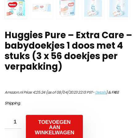
Huggies Pure – Extra Care –
babydoekjes 1 doos met 4
stuks (3 x 56 doekjes per
verpakking)
Amazon.nl Price:
€
25.24
(as of 08/04/2023 22:13 PST-
Details
)
&
FREE
Shipping
.
TOEVOEGEN
AAN
WINKELWAGEN