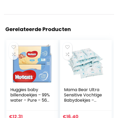
Gerelateerde Producten
Huggies baby
Mama Bear Ultra
billendoekjes – 99%
Sensitive Vochtige
water – Pure – 560
Babydoekjes –
stuks –
Verpakking Van 12
Voordeelverpakkin
(720 Doekjes)
g
€
12.31
€
16.40