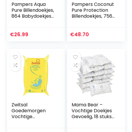
Pampers Aqua
Pampers Coconut
Pure Billendoekjes,
Pure Protection
864 Babydoekjes
Billendoekjes, 756
(18 x 48 Doekjes),
Babydoekjes
Gemaakt met 99%
(18×42 Doekjes),
Puur Water +
Met 100%
€
26.99
€
48.70
Biologisch Katoen…
plantaardige
vezels en…
Zwitsal
Mama Bear –
Goedemorgen
Vochtige Doekjes
Vochtige
Gevoelig, 18 stuks
Washandjes, 20
(1008 doekjes)
Stuk