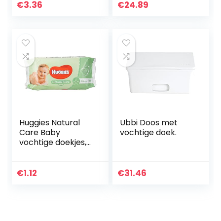
€
3.36
€
24.89
Huggies Natural
Ubbi Doos met
Care Baby
vochtige doek.
vochtige doekjes,
56 doekjes
(verpakkingsontw
erp kan variëren)
€
1.12
€
31.46