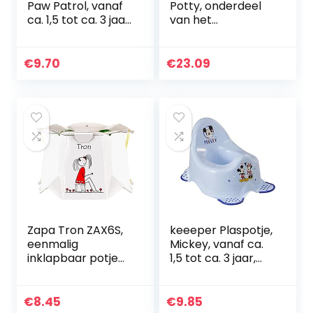
Paw Patrol, vanaf
Potty, onderdeel
ca. 1,5 tot ca. 3 jaar,
van het
met antislip, Adam,
bekroonde Pote
wit
Plus-assortiment,
zachte PU-
€
9.70
€
23.09
gewatteerde
draagbare…
Zapa Tron ZAX6S,
keeeper Plaspotje,
eenmalig
Mickey, vanaf ca.
inklapbaar potje
1,5 tot ca. 3 jaar,
voor kinderen, wit
met antislip, Adam,
blauw
€
8.45
€
9.85