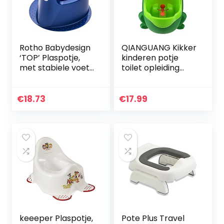
Rotho Babydesign
QIANGUANG Kikker
‘TOP’ Plaspotje,
kinderen potje
met stabiele voet,
toilet opleiding
vanaf 18 maanden,
kind urinoir voor
TOP, royal blue
jongen plassen
pearl
trainer bad
€
18.73
€
17.99
(donkerblauw),
(groen)
200030265
keeeper Plaspotje,
Pote Plus Travel