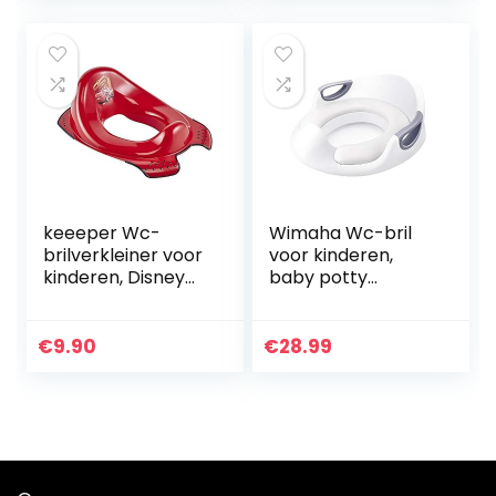
keeeper Wc-
Wimaha Wc-bril
brilverkleiner voor
voor kinderen,
kinderen, Disney
baby potty
Cars, vanaf ca. 1,5
training,
tot ca. 4 jaar, met
toilettrainer,
antislip, Ewa,
toiletbril voor
€
9.90
€
28.99
kersenrood
jongens en meisjes,
geavanceerde
serie…