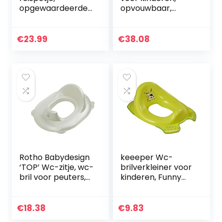
opgewaardeerde
opvouwbaar,
toiletbril voor
toiletbril voor
peuters, 2-in-1
kinderen, zacht,
zacht
met antislip,
€
23.99
€
38.08
veerkrachtig
ladder en
kussen klapstoel +
handgrepen…
30…
Rotho Babydesign
keeeper Wc-
‘TOP’ Wc-zitje, wc-
brilverkleiner voor
bril voor peuters,
kinderen, Funny
vanaf 24
Farm, vanaf ca. 1,5
maanden, parelwit
tot ca. 4 jaar, met
crème, 200040100
antislip, Ewa, groen
€
18.38
€
9.83