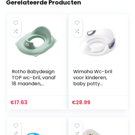
Gerelateerde Producten
Rotho Babydesign
Wimaha Wc-bril
TOP wc-bril, vanaf
voor kinderen,
18 maanden,
baby potty
Swedish green
training,
toilettrainer,
toiletbril voor
€
17.63
€
28.99
jongens en meisjes,
geavanceerde
serie…