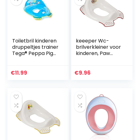
Toiletbril kinderen
keeeper Wc-
druppeltjes trainer
brilverkleiner voor
Tega® Peppa Pig
kinderen, Paw
anti-slip veilig TÜV
Patrol, vanaf ca. 1,5
(Aqua BLAU)
tot ca. 4 jaar, met
antislip, Ewa, wit
€
11.99
€
9.96