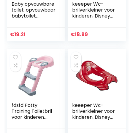
Baby opvouwbare
keeeper Wc-
toilet, opvouwbaar
brilverkleiner voor
babytoilet,
kinderen, Disney
herbruikbaar
Winnie de Poeh,
draagbaar
vanaf ca. 1,5 tot ca.
kindertoilet,
4 jaar, met antislip,
€
19.21
€
18.99
draagbaar
Ewa, wit
babypotje toilet
voor…
fdsfd Potty
keeeper Wc-
Training Toiletbril
brilverkleiner voor
voor kinderen,
kinderen, Disney
toiletbril met trap,
Cars, vanaf ca. 1,5
ladder extra toilet
tot ca. 4 jaar, met