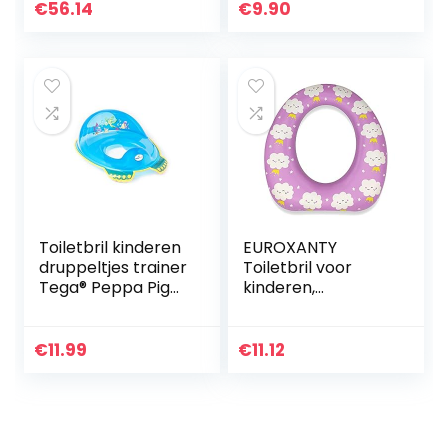
ladder toilet met
antislip, Ewa,
€
56.14
€
9.90
antislip…
kersenrood
Toiletbril kinderen
EUROXANTY
druppeltjes trainer
Toiletbril voor
Tega® Peppa Pig
kinderen,
anti-slip veilig TÜV
toiletverlooper,
(Aqua BLAU)
wc-adapter voor
kinderen,
€
11.99
€
11.12
universeel, 30 x 29
x 6 cm, roze
wolken