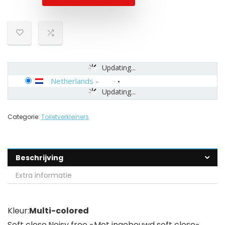
Updating...
Netherlands
-
Updating...
Categorie:
Toiletverkleiners
Beschrijving
Extra informatie
Kleur:
Multi-colored
Soft close,Noisy free -Met ingebouwd soft close-