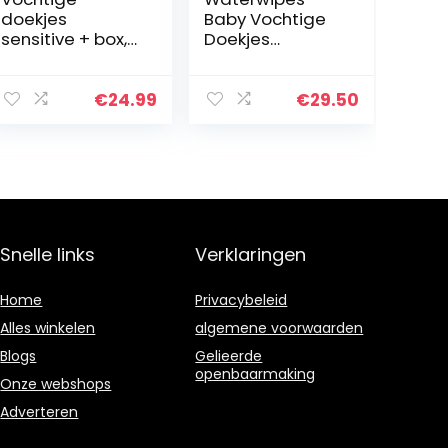
doekjes
Baby Vochtige
sensitive + box,
Doekjes
verpakking van 2
Gevoelige Huid,
(2 x 80 stuks)
720 Vochtige
Doekjes
€
24.99
€
29.50
Snelle links
Verklaringen
Home
Privacybeleid
Alles winkelen
algemene voorwaarden
Blogs
Gelieerde
openbaarmaking
Onze webshops
Adverteren