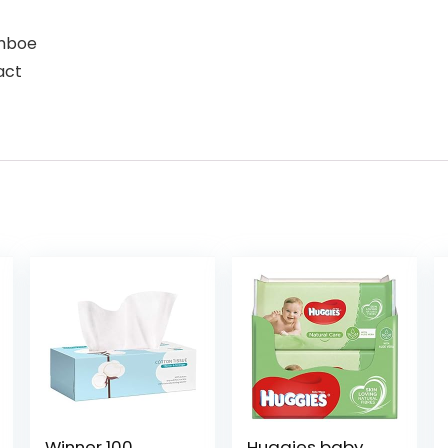
amboe
act
Winner 100
Huggies baby