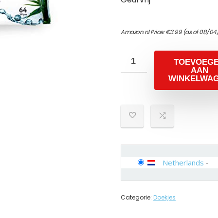
Amazon.nl Price:
€
3.99
(as of 08/04
TOEVOEG
AAN
WINKELWA
Netherlands
-
Categorie:
Doekjes