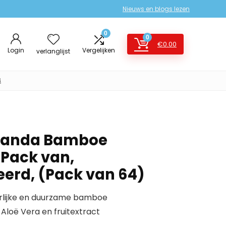
Nieuws en blogs lezen
0
0
€
0.00
Login
Vergelijken
verlanglijst
s
Panda Bamboe
Pack van,
erd, (Pack van 64)
rlijke en duurzame bamboe
Aloë Vera en fruitextract