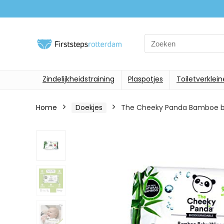
Search
for:
Zindelijkheidstraining
Plaspotjes
Toiletverklein
Home
Doekjes
The Cheeky Panda Bamboe ba