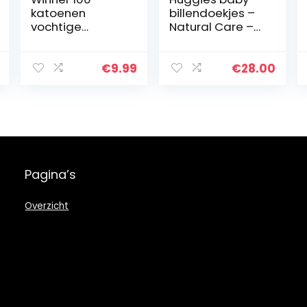
katoenen
billendoekjes –
vochtige
Natural Care –
doekjes,
560 doekjes –
geschikt voor de
Voordeelverpak
gevoelige huid,
king
€
9.99
€
28.00
babydoekjes,
make-
upremoverdoekj
es…
Pagina’s
Overzicht