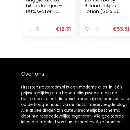
billendoekjes –
Billendoekjes
99% water –
Lotion (30 x 65
Pure – 560 stuks
wipes), voor alle
–
huidtypes, 1950
Voordeelverpak
doekjes –
€
12.31
€
53.51
king
Voordeelverpak
king
Over ons
Firststepsrotterdam.nl is een moderne alles-in-één
prijsvergelijkings- en beoordelingswebsite die de
beste deals biedt die beschikbaar zijn op amazon en u
op de hoogte houdt via de laatst toegevoegde blogs.
Alle afbeeldingen zijn auteursrechtelijk beschermd
door hun respectievelijke eigenaren. Alle geciteerde
inhoud is afgeleid van hun respectievelijke bronnen.