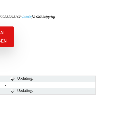
/2023 22:13 PST-
Details
)
&
FREE Shipping
.
EN
GEN
Updating...
Updating...