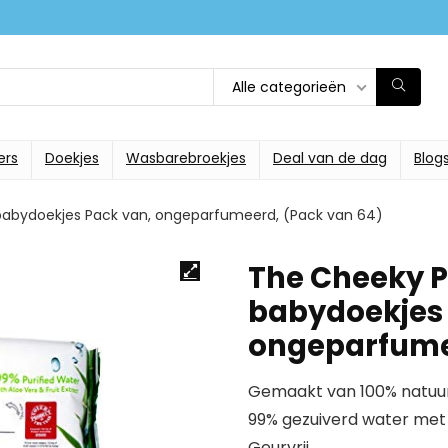
Alle categorieën
ers
Doekjes
Wasbarebroekjes
Deal van de dag
Blog
bydoekjes Pack van, ongeparfumeerd, (Pack van 64)
The Cheeky 
babydoekjes 
ongeparfume
Gemaakt van 100% natuu
99% gezuiverd water met 
Geurvrij