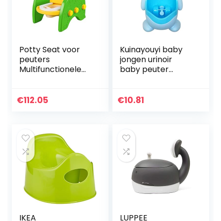
Potty Seat voor
Kuinayouyi baby
peuters
jongen urinoir
Multifunctionele
baby peuter
kinderzit toilet
cartoon kikker
Shampoo stoel
wandmontage
Babytraining toilet
haak potje toilet
€
112.05
€
10.81
(geel-groen)
training standaard
Toddler Potty…
verticale…
IKEA
LUPPEE