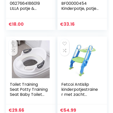
0627664186019
BF00000454
LILLA potje &
Kinderpotje, potje
opstapkrukje
walvis, kinderpotje
brandnieuw, groen
in de vorm van een
wals (zwart),1 stuk
€
18.00
€
33.16
(1er-pakket)
Toilet Training
Fetcoi Antislip
Seat Potty Training
kinderpotjestraine
Seat Baby Toilet
r met zacht
Trainer Seat
schuimkussen,
jongen Training
toilettrainer zitting,
Toilet Potty Chair
meerkleurig,
€
29.66
€
54.99