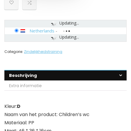
Updating...
Netherlands
-
Updating...
Categorie:
Zindelijkheidstraining
Beschrijving
Extra informatie
Kleur:
D
Naam van het product: Children’s wc
Materiaal: PP
Maat: 46 * 36 * 16cm