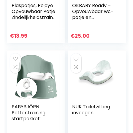
Plaspotjes, Pejoye
OKBABY Roady –
Opvouwbaar Potje
Opvouwbaar wc-
Zindelijkheidstraini
potje en
ng Draagbaar
toiletverkleiner,
Reizen Peuter WC-
om onderweg te
Bril PP Materiaal
gebruiken – wit
€
13.99
€
25.00
Met 4 Antislip…
BABYBJÖRN
NUK Toiletzitting
Pottentraining
invoegen
startpakket:
potstoel,
opstapkruk en