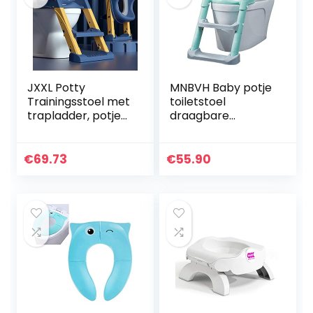
JXXL Potty
MNBVH Baby potje
Trainingsstoel met
toiletstoel
trapladder, potje
draagbare
training toilet voor
opvouwbare
kinderen jongens
compacte
meisjes peuters
kinderstoel met
€
69.73
€
55.90
comfortabele…
antislip trapkruk
ladder en
handgrepen…