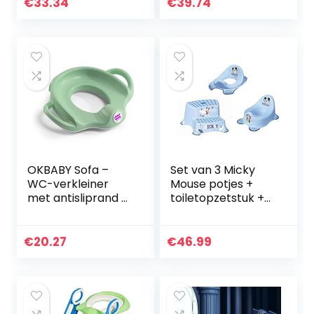
voor Reiniging –
Toilet Seat Voor
€
33.34
€
39.74
Soft Close
Jongens En
Meisjes…
OKBABY Sofa –
Set van 3 Micky
WC-verkleiner
Mouse potjes +
met antisliprand –
toiletopzetstuk +
Brede en
kruk 2 treden
verhoogde
nieuw
handgrepen voor
€
20.27
€
46.99
maximale
stabiliteit voor het
kind…