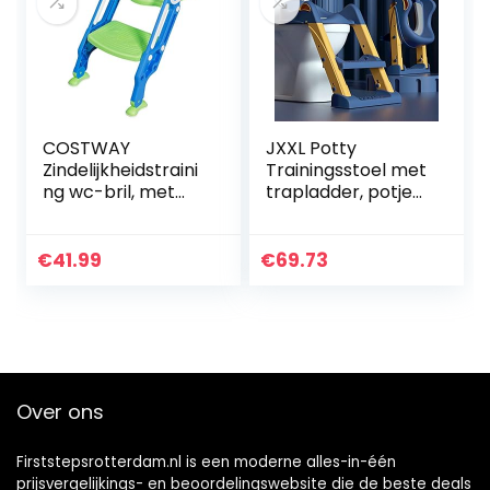
COSTWAY
JXXL Potty
Zindelijkheidstraini
Trainingsstoel met
ng wc-bril, met
trapladder, potje
opstapje ladder,
training toilet voor
verstelbare
kinderen jongens
opvouwbare
meisjes peuters
€
41.99
€
69.73
peuter toilet
comfortabele…
training stoel
stoel…
Over ons
Firststepsrotterdam.nl is een moderne alles-in-één
prijsvergelijkings- en beoordelingswebsite die de beste deals