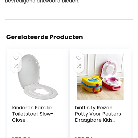
bevredigend antwoord bieden.
Gerelateerde Producten
Kinderen Familie
hinffinity Reizen
Toiletstoel, Slow-
Potty Voor Peuters
Close
Draagbare Kids
Mechanisme,
Urinale Reizen
Verwijderbaar
Potty Training