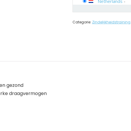
Netherlands
-
Categorie:
Zindelijkheidstraining
 en gezond
terke draagvermogen