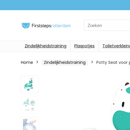
Search
for:
Zindelijkheidstraining
Plaspotjes
Toiletverklein
Home
Zindelijkheidstraining
Potty Seat voor 