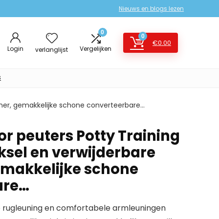
Nieuws en blogs lezen
0
0
€
0.00
Login
Vergelijken
verlanglijst
s
ainer, gemakkelijke schone converteerbare…
or peuters Potty Training
ksel en verwijderbare
emakkelijke schone
are…
e rugleuning en comfortabele armleuningen