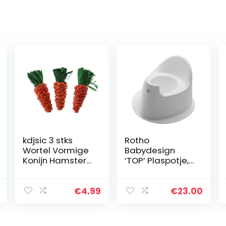
kdjsic 3 stks
Rotho
Wortel Vormige
Babydesign
Konijn Hamster
‘TOP’ Plaspotje,
Chew Bite Toys
met stabiele
Cavia
voet, vanaf 18
Gebitsreiniging
maanden, wit,
€
4.99
€
23.00
Speelgoed
200030001