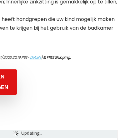
Innerlijke zinkzitting is gemakkelijk op te tillen,
r heeft handgrepen die uw kind mogelijk maken
n te krijgen bij het gebruik van de badkamer
4/2023 22:19 PST-
Details
)
&
FREE Shipping
.
EN
GEN
Updating...