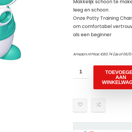
Makkelijk schoon te maken; 
leeg en schoon
Onze Potty Training Chai
om comfortabel vertrouwe
als een beginner
Amazon.nl Price:
€
80.74
(as of 09/0
TOEVOEG
AAN
WINKELWA