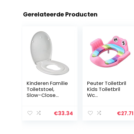
Gerelateerde Producten
Kinderen Familie
Peuter Toiletbril
Toiletstoel,
Kids Toiletbril
Slow-Close
Wc
Mechanisme,
Zindelijkheidstra
Verwijderbaar
ining Seat
voor Reiniging –
Jongens
€
33.34
€
27.71
Soft Close
Zindelijkheidstra
ining
Zindelijkheidstra