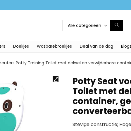
Alle categorieën
ers
Doekjes
Wasbarebroekjes
Deal van de dag
Blog
peuters Potty Training Toilet met deksel en verwijderbare cont
Potty Seat vo
Toilet met de
container, g
converteerb
Stevige constructie; Hog