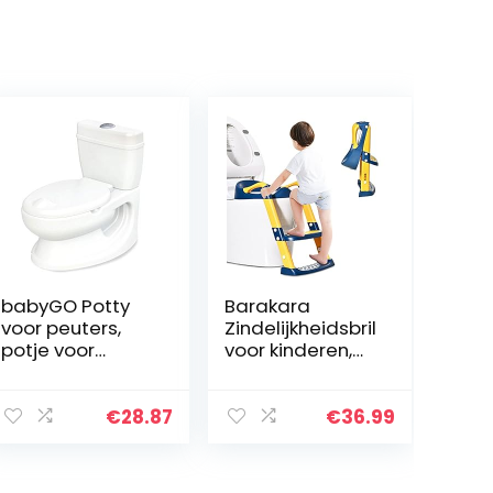
babyGO Potty
Barakara
voor peuters,
Zindelijkheidsbril
potje voor
voor kinderen,
kinderen,
toilet potje,
realistisch
antislip, hoogte,
kindertoilet met
verstelbaar,
€
28.87
€
36.99
spoelgeluid,
opvouwbaar
ideaal als
trainingszitje
eerste toilet
met…