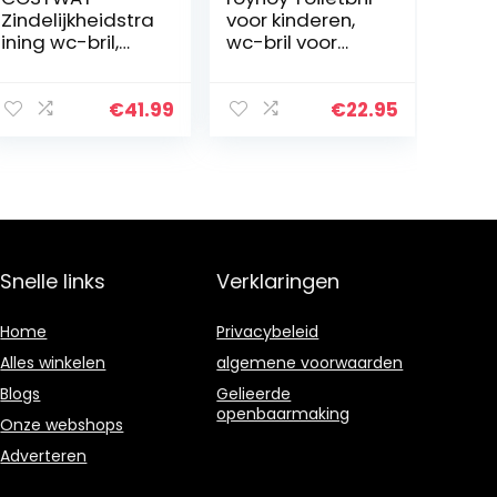
Zindelijkheidstra
voor kinderen,
ining wc-bril,
wc-bril voor
met opstapje
kinderen,
ladder,
zitverkleiner met
verstelbare
handvat voor
€
41.99
€
22.95
opvouwbare
toilet,
peuter toilet
toilettrainer,
training stoel
wc…
stoel…
Snelle links
Verklaringen
Home
Privacybeleid
Alles winkelen
algemene voorwaarden
Blogs
Gelieerde
openbaarmaking
Onze webshops
Adverteren