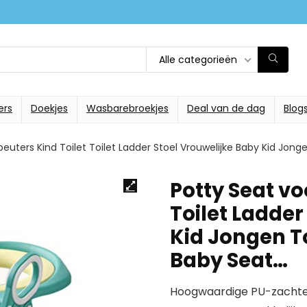
Alle categorieën
ers
Doekjes
Wasbarebroekjes
Deal van de dag
Blog
peuters Kind Toilet Toilet Ladder Stoel Vrouwelijke Baby Kid Jonge
Potty Seat vo
Toilet Ladder
Kid Jongen To
Baby Seat…
Hoogwaardige PU-zachte p