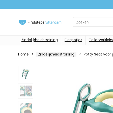
Search
for:
Zindelijkheidstraining
Plaspotjes
Toiletverklein
Home
Zindelijkheidstraining
Potty Seat voor 