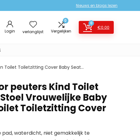
Nieuws en blogs lezen
0
0
€
0.00
Login
Vergelijken
verlanglijst
s
n Toilet Toiletzitting Cover Baby Seat…
or peuters Kind Toilet
 Stoel Vrouwelijke Baby
ilet Toiletzitting Cover
ad, waterdicht, niet gemakkelijk te