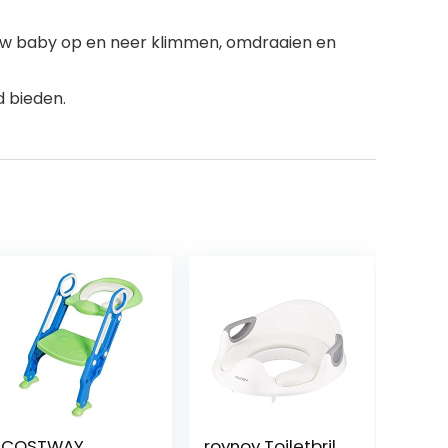
 uw baby op en neer klimmen, omdraaien en
d bieden.
COSTWAY
roynoy Toiletbril