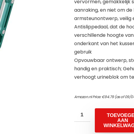
vervormen, gemakkelijk 
aanraking, en niet om de 
armsteunontwerp, veilig 
Antislippedaal, dat de h
verschillende hoogte van
onderkant van het kussen 
gebruik
Opvouwbaar ontwerp, star
handig en praktisch; Geh
verhoogt urineblok om te
Amazon.nl Price:
€
94.79
(as of 09/0
TOEVOEG
AAN
WINKELWA