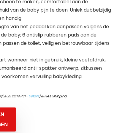
schoon te maken, comfortabel aan de
huid van de baby pijn te doen; Uniek dubbelzijdig
en handig
oogte van het pedaal kan aanpassen volgens de
 de baby; 6 antislip rubberen pads aan de
passen de toilet, veilig en betrouwbaar tijdens
t wanneer niet in gebruik, kleine voetafdruk,
umaniseerd anti-spatter ontwerp, zitkussen
 voorkomen vervuiling babykleding
4/2023 22:19 PST-
Details
)
&
FREE Shipping
.
EN
GEN