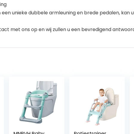
ing
an een unieke dubbele armleuning en brede pedalen, kan
ntact met ons op en wij zullen u een bevredigend antwoor
MNBVH Baby
Potjestrainer,