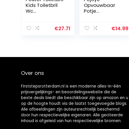
Kids Toiletbril
Opvouwbaar
Wc
Potje
Zindelijkheidstra
Zindelijkheidstra
ining Seat
ining Draagbaar
Jongens
Reizen Peuter
€
27.71
€
14.99
Zindelijkheidstra
WC-Bril PP
ining
Materiaal Met 6
Zindelijkheidstra
Antislip
ining…
Siliconen…
Over ons
Firststepsrotterdam.nl is een moderne alles-in-één
prijsvergelijkings- en beoordelingswebsite die de
beste deals biedt die beschikbaar zijn op amazon en u
op de hoogte houdt via de laatst toegevoegde blogs.
Alle afbeeldingen zijn auteursrechtelijk beschermd
door hun respectievelijke eigenaren. Alle geciteerde
inhoud is afgeleid van hun respectievelijke bronnen.