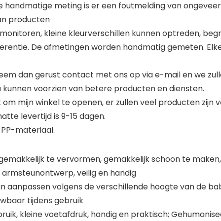
 handmatige meting is er een foutmelding van ongeveer 0
dan producten
onitoren, kleine kleurverschillen kunnen optreden, begrij
ferentie. De afmetingen worden handmatig gemeten. Elke 
eem dan gerust contact met ons op via e-mail en we zull
u kunnen voorzien van betere producten en diensten.
 om mijn winkel te openen, er zullen veel producten zijn vo
tte levertijd is 9-15 dagen.
 PP-materiaal.
gemakkelijk te vervormen, gemakkelijk schoon te maken,
ig armsteunontwerp, veilig en handig
an aanpassen volgens de verschillende hoogte van de ba
uwbaar tijdens gebruik
uik, kleine voetafdruk, handig en praktisch; Gehumanise