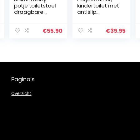
potje toiletstoel
kindertoilet met
draagbare
antislip
opvouwbare
trap/ladder-
compacte
wc-bril voor
kinderstoel met
kinderen,
€
55.90
€
39.95
antislip trapkruk
potjestraining,
ladder en
inklapbaar en in
handgrepen…
hoogte…
Pagina’s
Overzicht