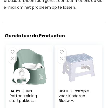
producten,neem dan gerust contact met ons op via
e-mail om het probleem op te lossen.
Gerelateerde Producten
BABYBJÖRN
BISOO Opstapje
Pottentraining
voor Kinderen
startpakket:
Blauw –
potstoel,
Opvouwbare