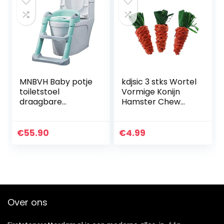
MNBVH Baby potje
kdjsic 3 stks Wortel
toiletstoel
Vormige Konijn
draagbare
Hamster Chew
opvouwbare
Bite Toys Cavia
compacte
Gebitsreiniging
kinderstoel met
Speelgoed
€
55.90
€
4.99
antislip trapkruk
ladder en
handgrepen…
Over ons