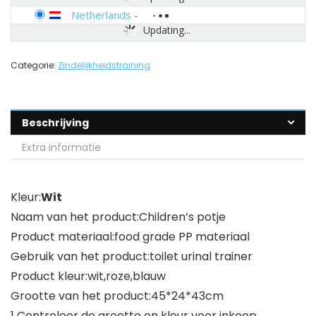
Netherlands
-
Updating...
Categorie:
Zindelijkheidstraining
Beschrijving
Extra informatie
Kleur:
Wit
Naam van het product:Children’s potje
Product materiaal:food grade PP materiaal
Gebruik van het product:toilet urinal trainer
Product kleur:wit,roze,blauw
Grootte van het product:45*24*43cm
1 Controleer de grootte en kleur voor inkoop.