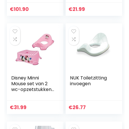
opstapkruk en
Opstapkruk
toiletbril –
Lichtgewicht –
€
101.90
€
21.99
diepgroen wit
Antiselip
Opstapkruk –
Peuters Krukje
Voor…
Disney Minni
NUK Toiletzitting
Mouse set van 2
invoegen
wc-opzetstukken
+ kruk toilettrainer
+ washandschoen
van KiNDERWELT
€
31.99
€
26.77