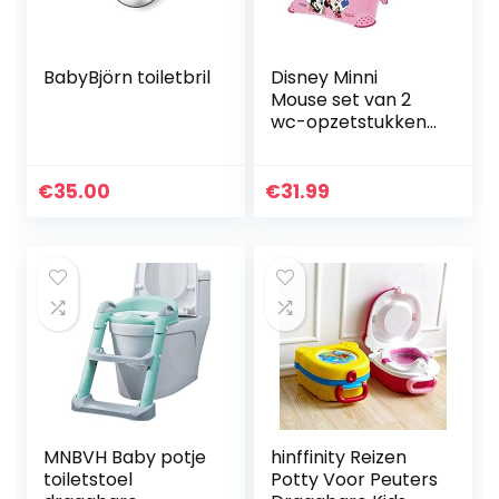
BabyBjörn toiletbril
Disney Minni
Mouse set van 2
wc-opzetstukken
+ kruk toilettrainer
+ washandschoen
van KiNDERWELT
€
35.00
€
31.99
MNBVH Baby potje
hinffinity Reizen
toiletstoel
Potty Voor Peuters