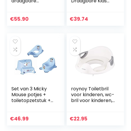
draagbare
Draagbare Kids
opvouwbare
Urinale Reizen
compacte
Potty Training
kinderstoel met
Toilet Seat Voor
€
55.90
€
39.74
antislip trapkruk
Jongens En
ladder en
Meisjes…
handgrepen…
Set van 3 Micky
roynoy Toiletbril
Mouse potjes +
voor kinderen, wc-
toiletopzetstuk +
bril voor kinderen,
kruk 2 treden
zitverkleiner met
nieuw
handvat voor
toilet, toilettrainer,
€
46.99
€
22.95
wc…