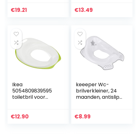
draagbaar
toiletbril voor
kindertoilet,
jongens en meisjes
€
19.21
€
13.49
draagbaar
– eenvoudige
babypotje toilet
montage…
voor…
Ikea
keeeper Wc-
5054809839595
brilverkleiner, 24
toiletbril voor
maanden, antislip,
kinderen “Tossig”
Ewa, wit
37 cm x 30 cm, wit
€
12.90
€
8.99