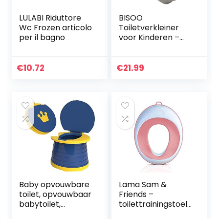
LULABI Riduttore
BISOO
Wc Frozen articolo
Toiletverkleiner
per il bagno
voor Kinderen –
WC-Bril Verkleiner
– Toilettrainer –
Toiletbril
€
10.72
€
21.99
Verkleiner –
Kinderen WC
Adapter…
Baby opvouwbare
Lama Sam &
toilet, opvouwbaar
Friends –
babytoilet,
toilettrainingstoeltj
herbruikbaar
e voor kinderen –