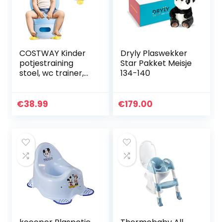
COSTWAY Kinder
Dryly Plaswekker
potjestraining
Star Pakket Meisje
stoel, wc trainer,
134-140
baby potje, potje
stoel met
handgrepen voor
€
38.99
€
179.00
zindelijkheidstraini
ng voor…