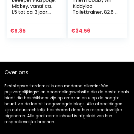
keeeper Plaspotje,
Thermobaby All
Mickey, vanaf ca.
Kiddyloo
1,5 tot ca. 3 jaar,
Toilettrainer, 82.8 x
met antislip, Adam,
41 x 34.8 cm,
blauw
Wit/Blauw
€
9.85
€
34.56
Over ons
Firststepsrotterdam.nl is een moderne alles-in-één
prijsvergelijkings- en beoordelingswebsite die de beste deals
biedt die beschikbaar zijn op amazon en u op de hoogte
houdt via de laatst toegevoegde blogs. Alle afbeeldingen
zijn auteursrechtelijk beschermd door hun respectievelijke
eigenaren. Alle geciteerde inhoud is afgeleid van hun
respectievelijke bronnen.