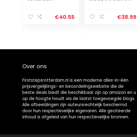
baby potje,
potje stoel met
handgrepen
€
40.55
€
38.99
voor
zindelijkheidstrai
ning voor…
Over ons
Firststepsrotterdam.nl is een moderne alles-in-één
prijsvergelijkings- en beoordelingswebsite die de
beste deals biedt die beschikbaar zijn op amazon en u
op de hoogte houdt via de laatst toegevoegde blogs.
Alle afbeeldingen zijn auteursrechtelijk beschermd
door hun respectievelijke eigenaren. Alle geciteerde
inhoud is afgeleid van hun respectievelijke bronnen.