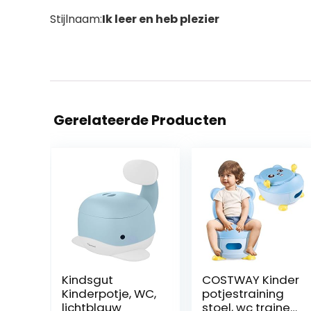
Stijlnaam:
Ik leer en heb plezier
Gerelateerde Producten
Kindsgut
COSTWAY Kinder
Kinderpotje, WC,
potjestraining
lichtblauw
stoel, wc trainer,