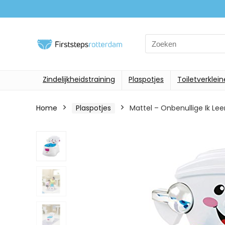
Search
for:
Zindelijkheidstraining
Plaspotjes
Toiletverklein
Home
Plaspotjes
Mattel – Onbenullige Ik Le