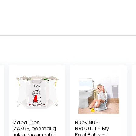
Zapa Tron
Nuby NU-
ZAX6S, eenmalig
NV07001 – My
inklapbaar potje
Real Potty –