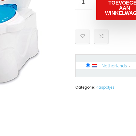
TOEVOEG
AAN
WINKELWA
Netherlands
-
Categorie:
Plaspotjes