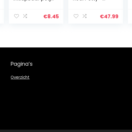
voor kinderen,
Plaspotje met
wit
Realistisch
doorspoelgeluid
€
8.45
€
47.99
van een toilet –
Potty Training…
Pagina’s
Overzicht