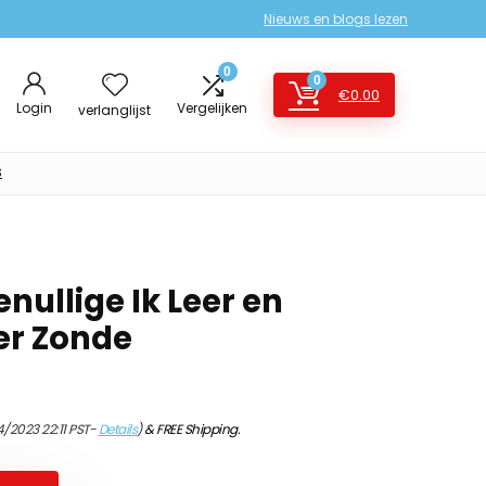
Nieuws en blogs lezen
0
0
€
0.00
Login
Vergelijken
verlanglijst
s
nullige Ik Leer en
er Zonde
/2023 22:11 PST-
Details
)
&
FREE Shipping
.