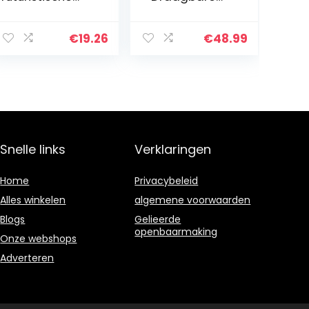
potje voor
toiletten Deksels
ontspannen
Urinoirs –
winkels, diverse
Toiletemmer
€
19.26
€
48.99
kleuren
voor zwangere
Futuristisch. Eén
vrouwen –
maat lichtgrijs
Urinoirs –
Geschikt…
Snelle links
Verklaringen
Home
Privacybeleid
Alles winkelen
algemene voorwaarden
Blogs
Gelieerde
openbaarmaking
Onze webshops
Adverteren