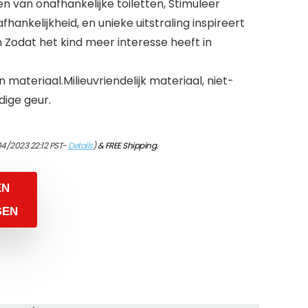
 van onafhankelijke toiletten, Stimuleer
hankelijkheid, en unieke uitstraling inspireert
 Zodat het kind meer interesse heeft in
 materiaal.Milieuvriendelijk materiaal, niet-
dige geur.
04/2023 22:12 PST-
Details
)
&
FREE Shipping
.
EN
GEN