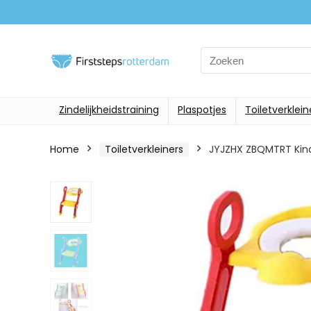
Search
for:
Zindelijkheidstraining
Plaspotjes
Toiletverklein
Home
Toiletverkleiners
JYJZHX ZBQMTRT Kinde