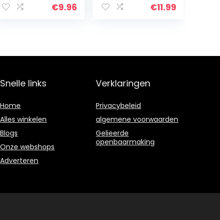
ca. 4 jaar, met
slip veilig TÜV
€
9.96
€
11.99
antislip, Ewa, wit
(Aqua BLAU)
Snelle links
Verklaringen
Home
Privacybeleid
Alles winkelen
algemene voorwaarden
Blogs
Gelieerde
openbaarmaking
Onze webshops
Adverteren