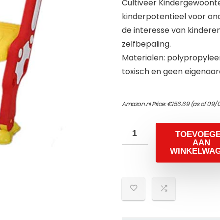
Cultiveer Kindergewoonten
kinderpotentieel voor onaf
de interesse van kinderen
zelfbepaling.
Materialen: polypropyleen
toxisch en geen eigenaar
Amazon.nl Price:
€
156.69
(as of 09/
TOEVOEG
AAN
WINKELWA