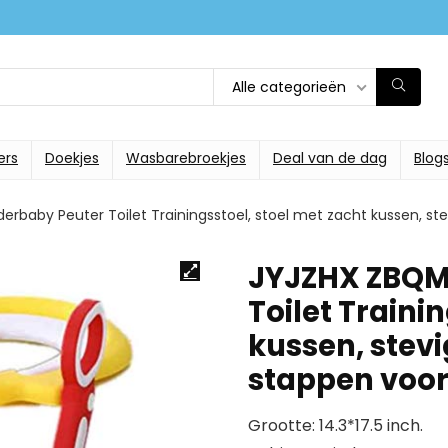
Alle categorieën
ers
Doekjes
Wasbarebroekjes
Deal van de dag
Blog
rbaby Peuter Toilet Trainingsstoel, stoel met zacht kussen, ste
JYJZHX ZBQM
Toilet Traini
kussen, stevi
stappen voo
Grootte: 14.3*17.5 inch.