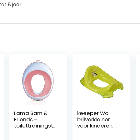
ot 8 jaar.
Lama Sam &
keeeper Wc-
Friends –
brilverkleiner
toilettrainingsto
voor kinderen,
eltje voor
Funny Farm,
kinderen –
vanaf ca. 1,5 tot