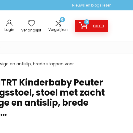
Nieuws en blogs lezen
0
0
€
0.00
Login
Vergelijken
verlanglijst
s
vige en antislip, brede stappen voor…
TRT Kinderbaby Peuter
ngsstoel, stoel met zacht
ge en antislip, brede
r…