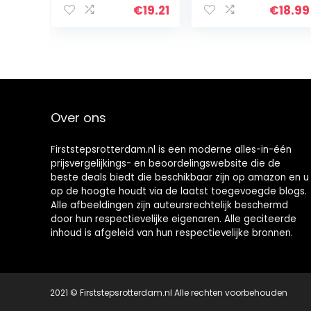
herbruikbaar
jongens of
€
19.21
€
18.99
draagbaar
meisjes Veilig
kindertoilet,
Antislip
draagbaar
Oppervlak
babypotje toilet
voor…
Over ons
Firststepsrotterdam.nl is een moderne alles-in-één
prijsvergelijkings- en beoordelingswebsite die de
beste deals biedt die beschikbaar zijn op amazon en u
op de hoogte houdt via de laatst toegevoegde blogs.
Alle afbeeldingen zijn auteursrechtelijk beschermd
door hun respectievelijke eigenaren. Alle geciteerde
inhoud is afgeleid van hun respectievelijke bronnen.
2021 © Firststepsrotterdam.nl Alle rechten voorbehouden