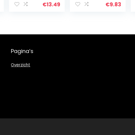
toiletbril voor
ca. 4 jaar, met
€
13.49
€
9.83
jongens en
antislip, Ewa,
meisjes –
groen
eenvoudige
montage…
Pagina’s
Overzicht