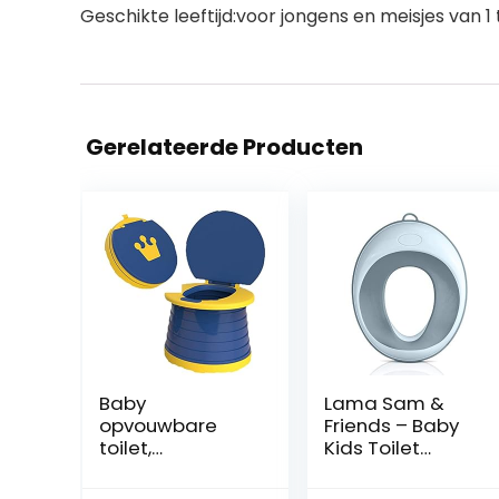
Geschikte leeftijd:voor jongens en meisjes van 1 t
Gerelateerde Producten
Baby
Lama Sam &
opvouwbare
Friends – Baby
toilet,
Kids Toilet
opvouwbaar
Training Seat –
babytoilet,
Ring voor