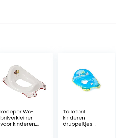
keeeper Wc-
Toiletbril
brilverkleiner
kinderen
voor kinderen,
druppeltjes
Paw Patrol,
trainer Tega®
vanaf ca. 1,5 tot
Peppa Pig anti-