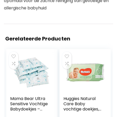
optimaal voor de zachte reiniging van gevoelige en
allergische babyhuid
Gerelateerde Producten
Mama Bear Ultra
Huggies Natural
Sensitive Vochtige
Care Baby
Babydoekjes –
vochtige doekjes,
Verpakking Van 12
56 doekjes