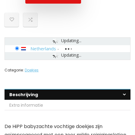
Updating...
Netherlands
-
Updating...
Categorie:
Doekjes
Beschrijving
Extra informatie
De HiPP babyzachte vochtige doekjes zijn
geïmpregneerd met een zeer milde reinigingslotion,