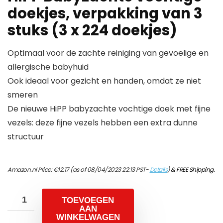
doekjes, verpakking van 3
stuks (3 x 224 doekjes)
Optimaal voor de zachte reiniging van gevoelige en
allergische babyhuid
Ook ideaal voor gezicht en handen, omdat ze niet
smeren
De nieuwe HiPP babyzachte vochtige doek met fijne
vezels: deze fijne vezels hebben een extra dunne
structuur
Amazon.nl Price:
€
12.17
(as of 08/04/2023 22:13 PST-
Details
)
&
FREE Shipping
.
TOEVOEGEN
AAN
WINKELWAGEN