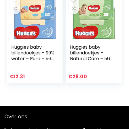
Huggies baby
Huggies baby
billendoekjes – 99%
billendoekjes –
water – Pure – 560
Natural Care – 560
stuks –
doekjes –
Voordeelverpakkin
Voordeelverpakkin
g
g
€
12.31
€
28.00
Over ons