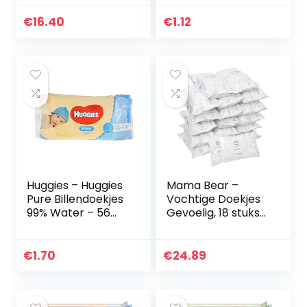
(720 Doekjes)
(verpakkingsontw
erp kan variëren)
€
16.40
€
1.12
Huggies – Huggies
Mama Bear –
Pure Billendoekjes
Vochtige Doekjes
99% Water – 56
Gevoelig, 18 stuks
stuks
(1008 doekjes)
€
1.70
€
24.89