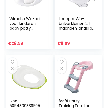
Wimaha Wc-bril
keeeper Wc-
voor kinderen,
brilverkleiner, 24
baby potty
maanden, antislip,
training,
Ewa, wit
toilettrainer,
toiletbril voor
€
28.99
€
8.99
jongens en meisjes,
geavanceerde
serie…
Ikea
fdsfd Potty
5054809839595
Training Toiletbril