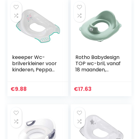
keeeper Wc-
Rotho Babydesign
brilverkleiner voor
TOP wc-bril, vanaf
kinderen, Peppa
18 maanden,
Pig, vanaf ca. 1,5
Swedish green
tot ca. 4 jaar, met
antislip, Ewa, grijs
€
9.88
€
17.63