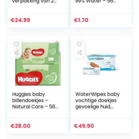
verpakking van 2
99% Water – 56
(2 x 80 stuks)
stuks
€
24.99
€
1.70
Huggies baby
WaterWipes baby
billendoekjes –
vochtige doekjes
Natural Care – 560
gevoelige huid,
doekjes –
99,9% schoon
Voordeelverpakkin
water, 9 x 60
g
vochtige doekjes
€
28.00
€
49.90
(540 vochtige
doekjes)