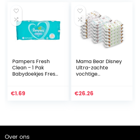
Pampers Fresh
Mama Bear Disney
Clean – 1 Pak
Ultra-zachte
Babydoekjes Fresh
vochtige
& Clean – 1 x 52
doekjes(18 x 60 of
Doekjes
in totaal 1080
stuks)
€
1.69
€
26.26
Over ons