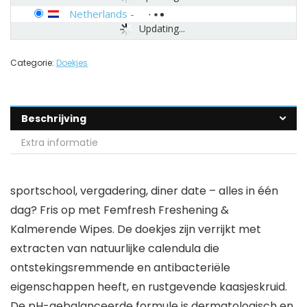
Netherlands
-
Updating...
Categorie:
Doekjes
Beschrijving
Extra informatie
sportschool, vergadering, diner date – alles in één
dag? Fris op met Femfresh Freshening &
Kalmerende Wipes. De doekjes zijn verrijkt met
extracten van natuurlijke calendula die
ontstekingsremmende en antibacteriële
eigenschappen heeft, en rustgevende kaasjeskruid.
De pH-gebalanceerde formule is dermatologisch en