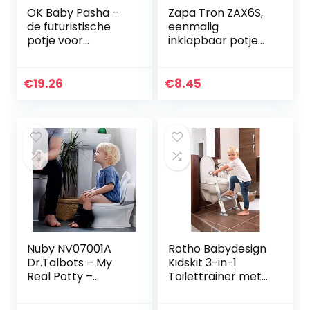
OK Baby Pasha –
Zapa Tron ZAX6S,
de futuristische
eenmalig
potje voor
inklapbaar potje
ontspannen
voor kinderen, wit
winkels, diverse
kleuren
€
19.26
€
8.45
Futuristisch. Eén
maat lichtgrijs
Nuby NV07001A
Rotho Babydesign
Dr.Talbots – My
Kidskit 3-in-1
Real Potty –
Toilettrainer met
Peuterpotje met
trapje, 18-36
doorspoelgeluid,
maanden,