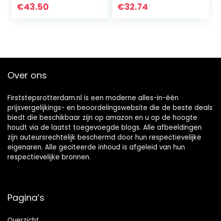
oefentoilet voor
afmetingen
€
43.50
€
32.74
peuters – 18m+1
opgevouwen 41,5 x
stuk (pak…
25 x 67 cm, grijs…
Over ons
Firststepsrotterdam.nl is een moderne alles-in-één
prijsvergelijkings- en beoordelingswebsite die de beste deals
biedt die beschikbaar zijn op amazon en u op de hoogte
houdt via de laatst toegevoegde blogs. Alle afbeeldingen
zijn auteursrechtelijk beschermd door hun respectievelijke
eigenaren. Alle geciteerde inhoud is afgeleid van hun
respectievelijke bronnen.
Pagina’s
Overzicht