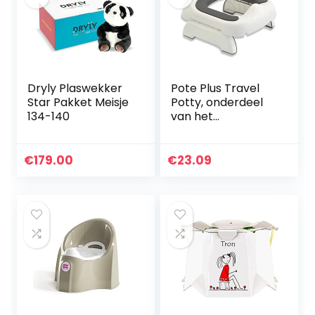
Dryly Plaswekker
Pote Plus Travel
Star Pakket Meisje
Potty, onderdeel
134-140
van het
bekroonde Pote
Plus-assortiment,
zachte PU-
€
179.00
€
23.09
gewatteerde
draagbare…