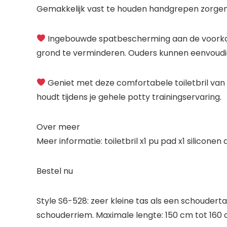
Gemakkelijk vast te houden handgrepen zorgen v
Ingebouwde spatbescherming aan de voorkan
grond te verminderen. Ouders kunnen eenvoudig 
Geniet met deze comfortabele toiletbril van e
houdt tijdens je gehele potty trainingservaring.
Over meer
Meer informatie: toiletbril x1 pu pad x1 siliconen
Bestel nu
Style S6-528: zeer kleine tas als een schoudert
schouderriem. Maximale lengte: 150 cm tot 160 cm