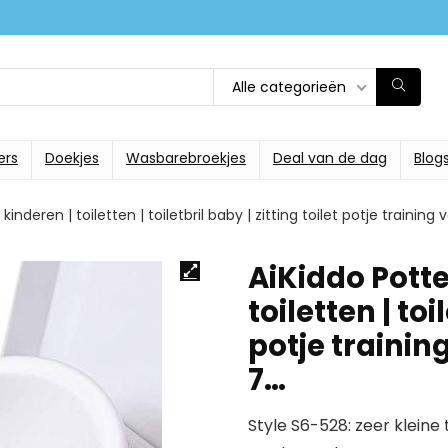
Alle categorieën
ers
Doekjes
Wasbarebroekjes
Deal van de dag
Blog
kinderen | toiletten | toiletbril baby | zitting toilet potje training
AiKiddo Potte
toiletten | toi
potje trainin
7…
Style S6-528: zeer kleine