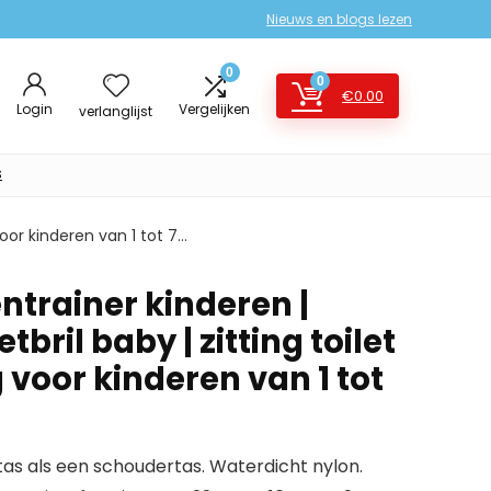
Nieuws en blogs lezen
0
0
€
0.00
Login
Vergelijken
verlanglijst
s
 voor kinderen van 1 tot 7…
ntrainer kinderen |
letbril baby | zitting toilet
g voor kinderen van 1 tot
 tas als een schoudertas. Waterdicht nylon.