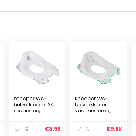
keeeper Wc-
keeeper Wc-
brilverkleiner, 24
brilverkleiner
maanden,
voor kinderen,
antislip, Ewa, wit
Peppa Pig,
vanaf ca. 1,5 tot
ca. 4 jaar, met
€
8.99
€
9.88
antislip, Ewa,