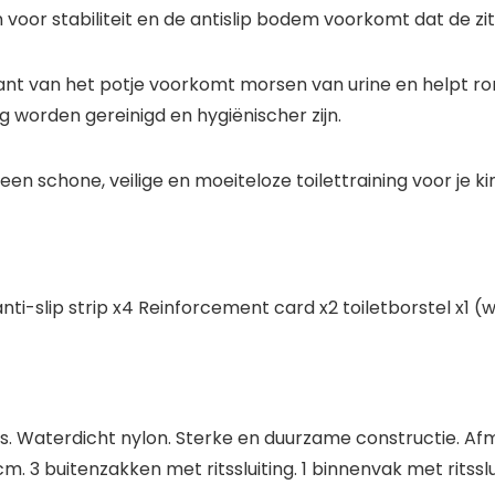
oor stabiliteit en de antislip bodem voorkomt dat de zi
t van het potje voorkomt morsen van urine en helpt r
worden gereinigd en hygiënischer zijn.
en schone, veilige en moeiteloze toilettraining voor je ki
 anti-slip strip x4 Reinforcement card x2 toiletborstel x1 (w
as. Waterdicht nylon. Sterke en duurzame constructie. Afm
. 3 buitenzakken met ritssluiting. 1 binnenvak met ritssl