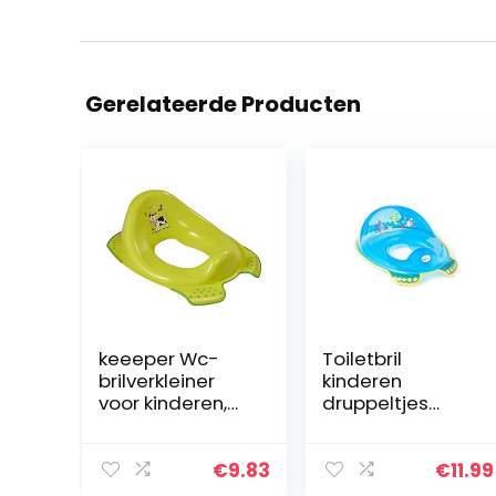
Gerelateerde Producten
keeeper Wc-
Toiletbril
brilverkleiner
kinderen
voor kinderen,
druppeltjes
Funny Farm,
trainer Tega®
vanaf ca. 1,5 tot
Peppa Pig anti-
ca. 4 jaar, met
slip veilig TÜV
€
9.83
€
11.99
antislip, Ewa,
(Aqua BLAU)