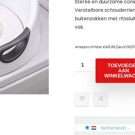
Sterke en duurzame constr
Verstelbare schouderriem
buitenzakken met ritsslui
vak.
Amazon.nl Price:
€
49.99
(as of 09/0
TOEVOEG
AAN
WINKELWA
Netherlands
-