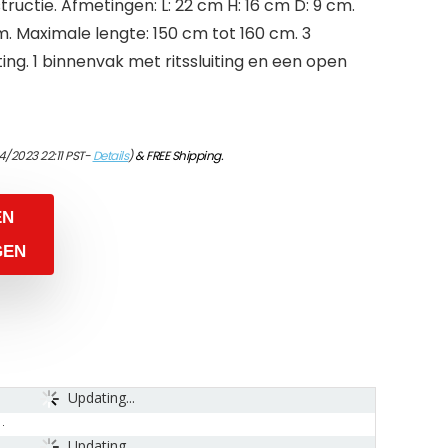
uctie. Afmetingen: L: 22 cm H: 16 cm D: 9 cm.
. Maximale lengte: 150 cm tot 160 cm. 3
ting. 1 binnenvak met ritssluiting en een open
4/2023 22:11 PST-
Details
)
&
FREE Shipping
.
EN
GEN
Updating...
Updating...