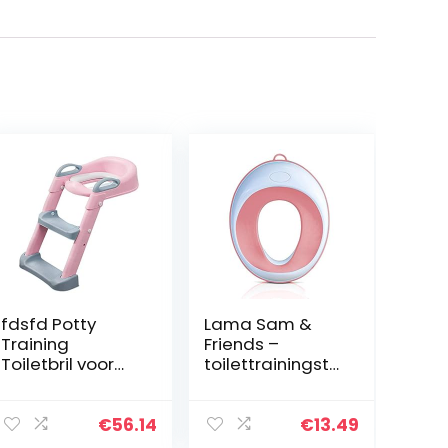
fdsfd Potty
Lama Sam &
Training
Friends –
Toiletbril voor
toilettrainingsto
kinderen,
eltje voor
toiletbril met
kinderen –
trap, ladder
toiletbril voor
€
56.14
€
13.49
extra toilet
jongens en