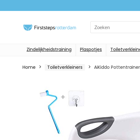
Search
for:
Zindelijkheidstraining
Plaspotjes
Toiletverklein
Home
Toiletverkleiners
AiKiddo Pottentrainer 