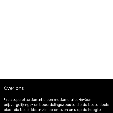
Over ons
Firststepsrotterdam.nl is een moderne alles-in-één
prijsvergelijkings- en beoordelingswebsite die de beste deals
biedt die beschikbaar zijn op amazon en u op de hoogte