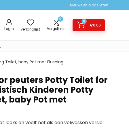
Nieuws en blogs lezen
0
0
€
0.00
Login
Vergelijken
verlanglijst
s
ing Toilet, baby Pot met Flushing…
or peuters Potty Toilet for
istisch Kinderen Potty
et, baby Pot met
dat looks en voelt net als een volwassen versie