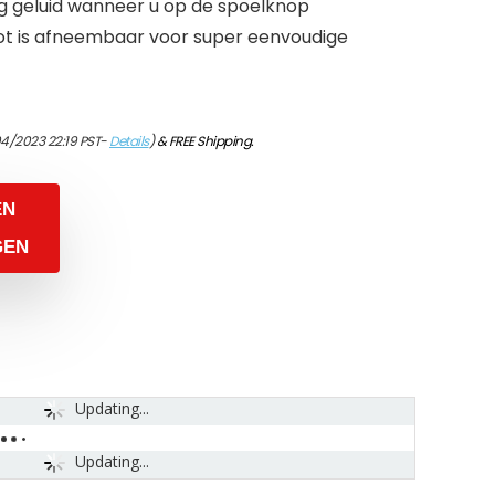
ling geluid wanneer u op de spoelknop
pot is afneembaar voor super eenvoudige
04/2023 22:19 PST-
Details
)
&
FREE Shipping
.
EN
GEN
Updating...
Updating...