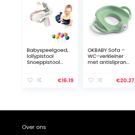
Babyspeelgoed,
OKBABY Sofa –
lollypistool
WC-verkleiner
Snoeppistool
met antisliprand
voor kinderen
– Brede en
kan ‘I love you’
verhoogde
zeggen,
handgrepen
€
16.19
€
20.27
speelgoedpisto
voor maximale
ol voor kinderen
stabiliteit voor
met…
het kind…
Over ons