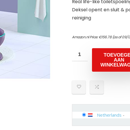
Real life-like toiletspoe
Deksel opent en sluit & 
reiniging
Amazon.nl Price:
€
156.78
(as of 09/
TOEVOEG
AAN
WINKELWA
Netherlands
-