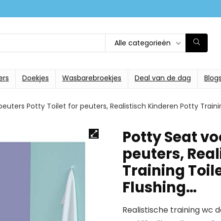
Alle categorieën
ers
Doekjes
Wasbarebroekjes
Deal van de dag
Blog
peuters Potty Toilet for peuters, Realistisch Kinderen Potty Train
Potty Seat vo
peuters, Real
Training Toil
Flushing…
Realistische training wc 