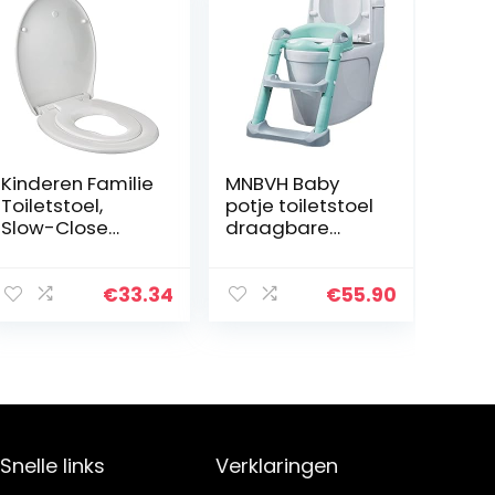
Kinderen Familie
MNBVH Baby
Toiletstoel,
potje toiletstoel
Slow-Close
draagbare
Mechanisme,
opvouwbare
Verwijderbaar
compacte
voor Reiniging –
kinderstoel met
€
33.34
€
55.90
Soft Close
antislip trapkruk
ladder en
handgrepen…
Snelle links
Verklaringen