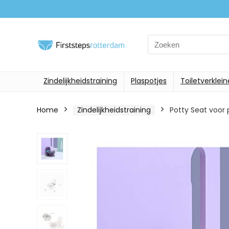
Search
for:
Zindelijkheidstraining
Plaspotjes
Toiletverklein
Home
Zindelijkheidstraining
Potty Seat voor 