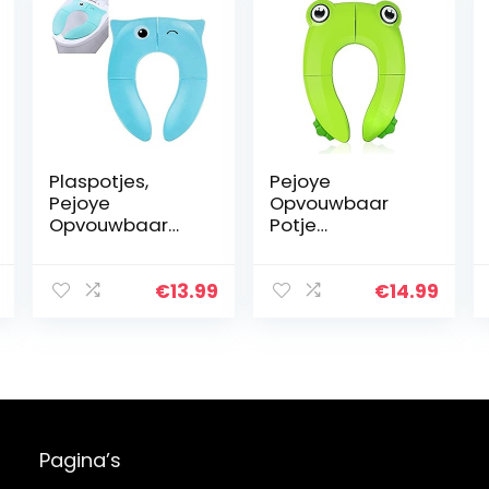
Plaspotjes,
Pejoye
Pejoye
Opvouwbaar
Opvouwbaar
Potje
Potje
Zindelijkheidstra
Zindelijkheidstra
ining Draagbaar
ining Draagbaar
Reizen Peuter
€
13.99
€
14.99
Reizen Peuter
WC-Bril PP
WC-Bril PP
Materiaal Met 6
Materiaal Met 4
Antislip
Antislip…
Siliconen…
Pagina’s